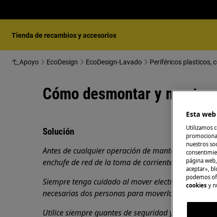
Tienda de recambios y accesorios
Apoyo
EcoDesign
EcoDesign-Lavado
Periféricos plasticos,
Cómo desmontar y montar el
Esta web 
Utilizamos c
Solución
promocional
nuestros soc
Antes de cualquier operación de mantenimiento, ap
consentimie
página web,
enchufe de red de la toma de corriente.
aceptar», bl
podemos ofr
Siempre tenga cuidado al mover electrodomésticos
cookies
y n
necesarias dos personas para moverlos.
Utilice siempre guantes de seguridad y calzado cer