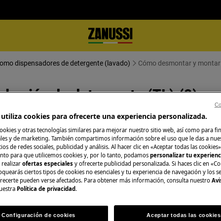
 como dispensadores de detergente (lavado)
Cómo desmontar y montar el
 cajón de detergente (TL) (3)
Co
utiliza cookies para ofrecerte una experiencia personalizada.
ookies y otras tecnologías similares para mejorar nuestro sitio web, así como para fi
es y de marketing. También compartimos información sobre el uso que le das a nue
ios de redes sociales, publicidad y análisis. Al hacer clic en «Aceptar todas las cookies»
ague el aparato y desconecte el
nto para que utilicemos cookies y, por lo tanto, podamos
personalizar tu experien
 realizar
ofertas especiales
y ofrecerte publicidad personalizada. Si haces clic en «Co
oquearás ciertos tipos de cookies no esenciales y tu experiencia de navegación y los s
ecerte pueden verse afectados. Para obtener más información, consulta nuestro
Avi
, para electrodomésticos pesados son
uestra
Política de privacidad
.
rado.
Configuración de cookies
Aceptar todas las cookies