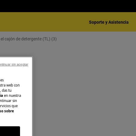
Soporte y Asistencia
 cajón de detergente (TL) (3)
ntinuar sin aceptar
nes
stra web con
, das tu
cia
en nuestra
ntinuar sin
ervicios que
so sobre