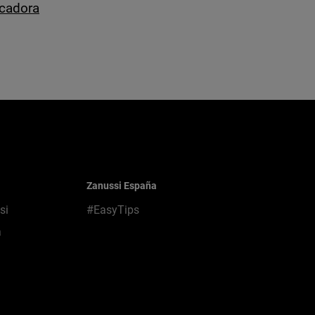
ecadora
Zanussi España
si
#EasyTips
a