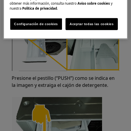
obtener más información, consulta nuestro
Aviso sobre cookies
y
(indicada con el nombre "PUSH") será visible en
nuestra
Política de privacidad
.
el lado izquierdo.
Configuración de cookies
Aceptar todas las cookies
Presione el pestillo (“PUSH”) como se indica en
la imagen y extraiga el cajón de detergente.