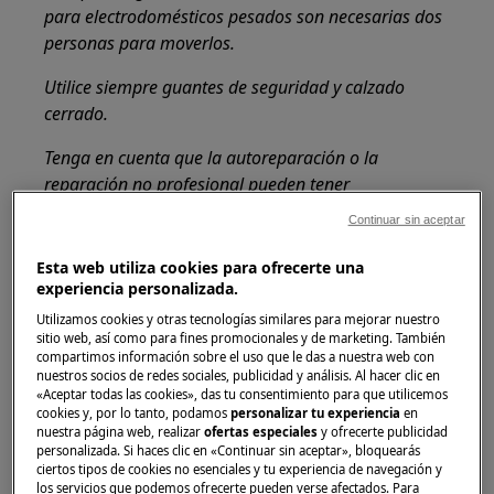
para electrodomésticos pesados son necesarias dos
personas para moverlos.
Utilice siempre guantes de seguridad y calzado
cerrado.
Tenga en cuenta que la autoreparación o la
reparación no profesional pueden tener
consecuencias para la seguridad si no se realizan
Continuar sin aceptar
correctamente.
Esta web utiliza cookies para ofrecerte una
Cómo desmontar y montar el cajón de
experiencia personalizada.
detergente
Utilizamos cookies y otras tecnologías similares para mejorar nuestro
sitio web, así como para fines promocionales y de marketing. También
OBSERVACIÓN:
compartimos información sobre el uso que le das a nuestra web con
nuestros socios de redes sociales, publicidad y análisis. Al hacer clic en
Las siguientes fotos son solo ilustrativas, pueden
«Aceptar todas las cookies», das tu consentimiento para que utilicemos
cookies y, por lo tanto, podamos
personalizar tu experiencia
en
diferir del modelo de su lavadora / lavadora
nuestra página web, realizar
ofertas especiales
y ofrecerte publicidad
secadora.
personalizada. Si haces clic en «Continuar sin aceptar», bloquearás
ciertos tipos de cookies no esenciales y tu experiencia de navegación y
los servicios que podemos ofrecerte pueden verse afectados. Para
Abra el cajón del detergente. La captura