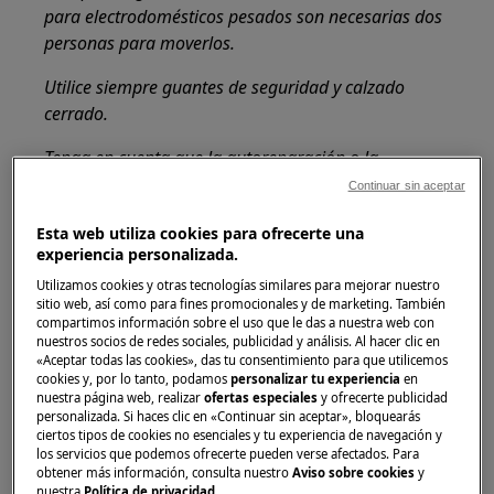
para electrodomésticos pesados son necesarias dos
personas para moverlos.
Utilice siempre guantes de seguridad y calzado
cerrado.
Tenga en cuenta que la autoreparación o la
reparación no profesional pueden tener
Continuar sin aceptar
consecuencias para la seguridad si no se realizan
Esta web utiliza cookies para ofrecerte una
correctamente.
experiencia personalizada.
Cómo desmontar y montar el cajón de
Utilizamos cookies y otras tecnologías similares para mejorar nuestro
sitio web, así como para fines promocionales y de marketing. También
detergente
compartimos información sobre el uso que le das a nuestra web con
nuestros socios de redes sociales, publicidad y análisis. Al hacer clic en
OBSERVACIÓN:
«Aceptar todas las cookies», das tu consentimiento para que utilicemos
cookies y, por lo tanto, podamos
personalizar tu experiencia
en
Las siguientes fotos son solo ilustrativas, pueden
nuestra página web, realizar
ofertas especiales
y ofrecerte publicidad
personalizada. Si haces clic en «Continuar sin aceptar», bloquearás
diferir del modelo de su lavadora / lavadora
ciertos tipos de cookies no esenciales y tu experiencia de navegación y
secadora.
los servicios que podemos ofrecerte pueden verse afectados. Para
obtener más información, consulta nuestro
Aviso sobre cookies
y
Abra el cajón del detergente. La captura
nuestra
Política de privacidad
.