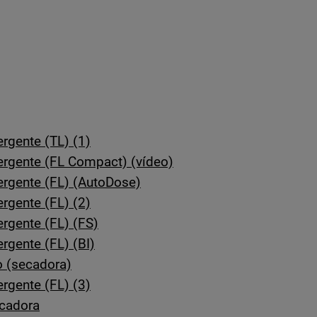
rgente (TL) (1)
ergente (FL Compact) (vídeo)
ergente (FL) (AutoDose)
rgente (FL) (2)
rgente (FL) (FS)
rgente (FL) (BI)
 (secadora)
rgente (FL) (3)
ecadora