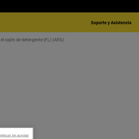
Soporte y Asistencia
l cajón de detergente (FL) (AEG)
ntinuar sin aceptar