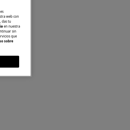
nes
stra web con
, das tu
cia
en nuestra
ntinuar sin
ervicios que
so sobre