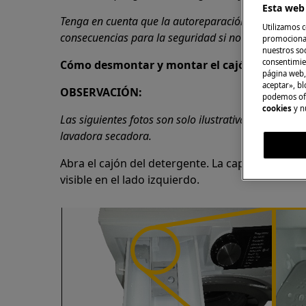
Esta web 
Tenga en cuenta que la autoreparación o la repara
Utilizamos c
consecuencias para la seguridad si no se realizan 
promocional
nuestros soc
consentimie
Cómo desmontar y montar el cajón de deter
página web,
aceptar», bl
OBSERVACIÓN:
podemos ofr
cookies
y n
Las siguientes fotos son solo ilustrativas, pueden di
lavadora secadora.
Abra el cajón del detergente. La captura (indi
visible en el lado izquierdo.