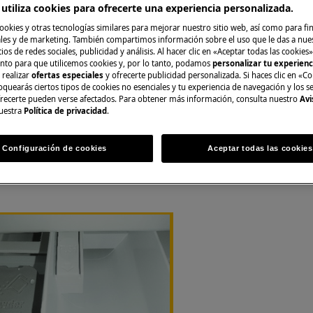
utiliza cookies para ofrecerte una experiencia personalizada.
ción no profesional pueden tener
ookies y otras tecnologías similares para mejorar nuestro sitio web, así como para fi
correctamente.
es y de marketing. También compartimos información sobre el uso que le das a nue
ios de redes sociales, publicidad y análisis. Al hacer clic en «Aceptar todas las cookies»
nto para que utilicemos cookies y, por lo tanto, podamos
personalizar tu experien
gente
 realizar
ofertas especiales
y ofrecerte publicidad personalizada. Si haces clic en «Co
oquearás ciertos tipos de cookies no esenciales y tu experiencia de navegación y los s
ecerte pueden verse afectados. Para obtener más información, consulta nuestro
Avi
uestra
Política de privacidad
.
ferir del modelo de su lavadora /
Configuración de cookies
Aceptar todas las cookies
cada con el nombre "PUSH") será