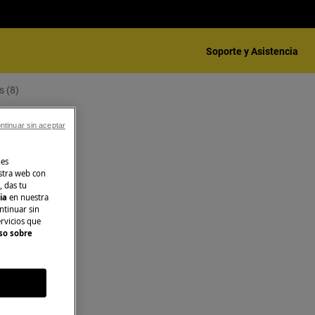
Soporte y Asistencia
s (8)
ntinuar sin aceptar
nes
stra web con
, das tu
cia
en nuestra
ntinuar sin
ervicios que
so sobre