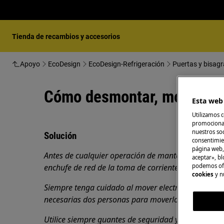
Tienda de recambios y accesorios
Apoyo
EcoDesign
EcoDesign-Refrigeración
Puertas y bisagr
Cómo desmontar, montar e i
Esta web 
Utilizamos c
promocional
nuestros soc
Solución
consentimie
página web,
Antes de cualquier operación de mantenimiento, ap
aceptar», bl
podemos ofr
enchufe de red de la
toma de corriente.
cookies
y n
Siempre tenga cuidado al mover electrodomésticos
necesarias dos personas para moverlos.
Utilice siempre guantes de seguridad y calzado cer