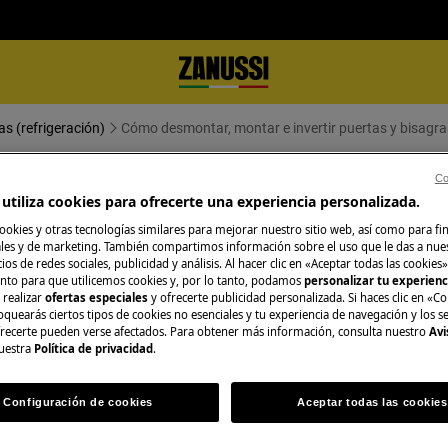
as (refrigeración)
Cómo desmontar, montar e invertir puertas y bisagra
Co
nvertir puertas y bisagras (8)
utiliza cookies para ofrecerte una experiencia personalizada.
ookies y otras tecnologías similares para mejorar nuestro sitio web, así como para fi
es y de marketing. También compartimos información sobre el uso que le das a nue
ios de redes sociales, publicidad y análisis. Al hacer clic en «Aceptar todas las cookies»
nto para que utilicemos cookies y, por lo tanto, podamos
personalizar tu experien
 realizar
ofertas especiales
y ofrecerte publicidad personalizada. Si haces clic en «Co
ague el aparato y desconecte el
oquearás ciertos tipos de cookies no esenciales y tu experiencia de navegación y los s
ecerte pueden verse afectados. Para obtener más información, consulta nuestro
Avi
uestra
Política de privacidad
.
, para electrodomésticos pesados son
Configuración de cookies
Aceptar todas las cookies
rado.