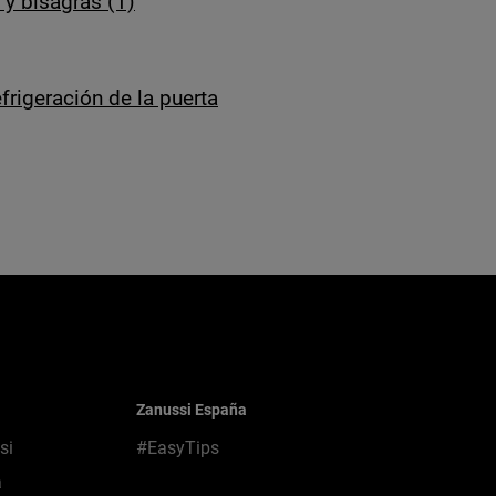
 y bisagras (1)
frigeración de la puerta
Zanussi España
si
#EasyTips
a