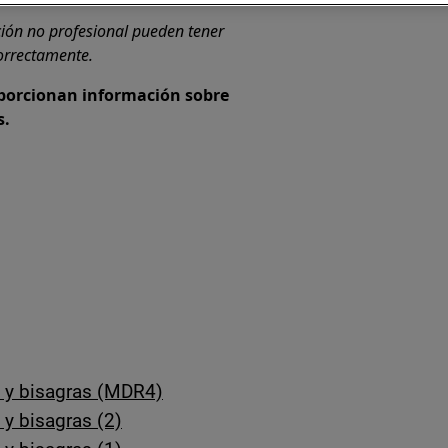
ción no profesional pueden tener
correctamente.
oporcionan información sobre
s.
s y bisagras (MDR4)
 y bisagras (2)