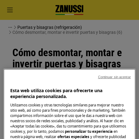
Puertas y bisagras (refrigeración)
Cómo desmontar, montar e invertir puertas y bisagras (6)
Cómo desmontar, montar e
invertir puertas y bisagras
(6)
Continuar sin aceptar
Esta web utiliza cookies para ofrecerte una
Solución
experiencia personalizada.
Antes de cualquier operación de mantenimiento,
Utilizamos cookies y otras tecnologías similares para mejorar nuestro
sitio web, así como para fines promocionales y de marketing. También
apague el aparato y desconecte el enchufe de red de
compartimos información sobre el uso que le das a nuestra web con
la
toma de corriente.
nuestros socios de redes sociales, publicidad y análisis. Al hacer clic en
«Aceptar todas las cookies», das tu consentimiento para que utilicemos
Siempre tenga cuidado al mover electrodomésticos,
cookies y, por lo tanto, podamos
personalizar tu experiencia
en
nuestra página web, realizar
ofertas especiales
y ofrecerte publicidad
para electrodomésticos pesados son necesarias dos