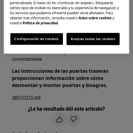
personalizada. Si haces clic en «Continuar sin aceptar», bloquearás
personas para moverlos.
ciertos tipos de cookies no esenciales y tu experiencia de navegación y
los servicios que podemos ofrecerte pueden verse afectados. Para
Utilice siempre guantes de seguridad y calzado
obtener más información, consulta nuestro
Aviso sobre cookies
y
nuestra
Política de privacidad
.
cerrado.
Tenga en cuenta que la autoreparación o la
Configuración de cookies
Aceptar todas las cookies
reparación no profesional pueden tener
consecuencias para la seguridad si no se realizan
correctamente.
Las instrucciones de las puertas traseras
proporcionan información sobre cómo
desmontar y montar puertas y bisagras.
280157210.pdf
¿Le ha resultado útil este artículo?