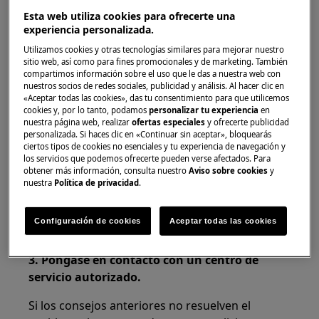
Esta web utiliza cookies para ofrecerte una
Solución
experiencia personalizada.
Utilizamos cookies y otras tecnologías similares para mejorar nuestro
1. Asegúrese de utilizar un tipo de café
sitio web, así como para fines promocionales y de marketing. También
adecuado para máquinas de café espresso.
compartimos información sobre el uso que le das a nuestra web con
nuestros socios de redes sociales, publicidad y análisis. Al hacer clic en
2. Gire la perilla en el molinillo para
«Aceptar todas las cookies», das tu consentimiento para que utilicemos
cookies y, por lo tanto, podamos
personalizar tu experiencia
en
establecer el grado de molienda con un clic en
nuestra página web, realizar
ofertas especiales
y ofrecerte publicidad
sentido antihorario hacia "1".
personalizada. Si haces clic en «Continuar sin aceptar», bloquearás
ciertos tipos de cookies no esenciales y tu experiencia de navegación y
los servicios que podemos ofrecerte pueden verse afectados. Para
Nota:
Gire el botón
solo
cuando el motor de la
obtener más información, consulta nuestro
Aviso sobre cookies
y
amoladora esté funcionando. Continúe un clic a
nuestra
Política de privacidad
.
la vez hasta que el café esté como lo desea. El
efecto no será visible hasta que se hayan
Configuración de cookies
Aceptar todas las cookies
preparado dos tazas de café.
3.
Póngase en contacto con un centro de
servicio autorizado.
Si los consejos anteriores no resuelven el