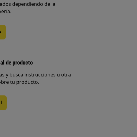
iados dependiendo de la
vería.
o
al de producto
s y busca instrucciones u otra
bre tu producto.
l