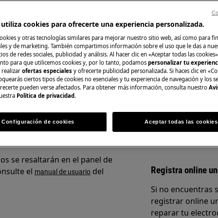
Co
utiliza cookies para ofrecerte una experiencia personalizada.
activado la función "Bloqueo para
ookies y otras tecnologías similares para mejorar nuestro sitio web, así como para fi
Repuestos y Acce
es y de marketing. También compartimos información sobre el uso que le das a nue
ios de redes sociales, publicidad y análisis. Al hacer clic en «Aceptar todas las cookies»
nto para que utilicemos cookies y, por lo tanto, podamos
personalizar tu experien
Encuentra repuest
 realizar
ofertas especiales
y ofrecerte publicidad personalizada. Si haces clic en «Co
electrodoméstico 
oquearás ciertos tipos de cookies no esenciales y tu experiencia de navegación y los s
recíbelos directam
ecerte pueden verse afectados. Para obtener más información, consulta nuestro
Avi
e realizar ninguna otra operación
uestra
Política de privacidad
.
el botón/perilla de control.
A la tienda en lí
Configuración de cookies
Aceptar todas las cookies
anel de control: diferentes
r la cerradura
os se resaltarán en el panel de
Registra online un
onsulte el
del
manual de usuario
Si no encuentras 
registrar online un
reparar tu electro