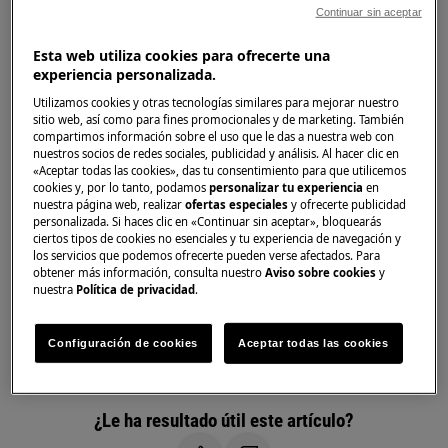
Solución
Continuar sin aceptar
1. Es normal que una lavadora emita un
Esta web utiliza cookies para ofrecerte una
zumbido durante el lavado
experiencia personalizada.
Muchas lavadoras hacen este tipo de
Utilizamos cookies y otras tecnologías similares para mejorar nuestro
sitio web, así como para fines promocionales y de marketing. También
ruido, que procede del motor.
compartimos información sobre el uso que le das a nuestra web con
El motor tiene piezas internas móviles que
nuestros socios de redes sociales, publicidad y análisis. Al hacer clic en
«Aceptar todas las cookies», das tu consentimiento para que utilicemos
producen este ruido al entrar en contacto
cookies y, por lo tanto, podamos
personalizar tu experiencia
en
entre sí.
nuestra página web, realizar
ofertas especiales
y ofrecerte publicidad
personalizada. Si haces clic en «Continuar sin aceptar», bloquearás
El ruido desaparece cuando el motor deja
ciertos tipos de cookies no esenciales y tu experiencia de navegación y
de hacer girar el tambor.
los servicios que podemos ofrecerte pueden verse afectados. Para
obtener más información, consulta nuestro
Aviso sobre cookies
y
2. Si su lavadora es demasiado ruidosa, vibra
nuestra
Política de privacidad
.
durante el programa, se mueve durante el
ciclo de centrifugado, lea el siguiente artículo
Configuración de cookies
Aceptar todas las cookies
para solucionar el problema:
La lavadora emite
ruidos y tiembla mientras gira
¿Le ha resultado útil este artículo?