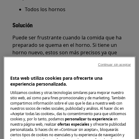
Todos los hornos
Solución
Puede ser frustrante cuando la comida que ha
preparado se quema en el horno. Si tiene un
horno nuevo, estos son más precisos ya que
disponen de una tecnología más novedosa, por
Continuar sin aceptar
lo que es posible que sea necesario ajustar
ciertas temperaturas en comparación a la
Esta web utiliza cookies para ofrecerte una
receta. Este es especialmente el caso cuando se
experiencia personalizada.
utiliza un horno de ventilador, en lugar de un
Utilizamos cookies y otras tecnologías similares para mejorar nuestro
horno de calor 'superior e inferior'
sitio web, así como para fines promocionales y de marketing. También
compartimos información sobre el uso que le das a nuestra web con
convencional.
nuestros socios de redes sociales, publicidad y análisis. Al hacer clic en
«Aceptar todas las cookies», das tu consentimiento para que utilicemos
Cuando se utiliza un horno con ventilador, es
cookies y, por lo tanto, podamos
personalizar tu experiencia
en
útil seguir las siguientes pautas y están
nuestra página web, realizar
ofertas especiales
y ofrecerte publicidad
personalizada. Si haces clic en «Continuar sin aceptar», bloquearás
disponibles en el manual de su
ciertos tipos de cookies no esenciales y tu experiencia de navegación y