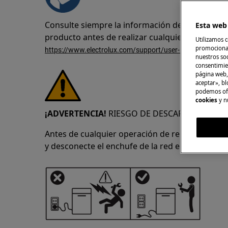
Consulte siempre la información de seguridad 
Esta web 
producto antes de realizar cualquier operació
Utilizamos c
promocional
https://www.electrolux.com/support/user-manuals/
nuestros soc
consentimie
página web,
aceptar», bl
podemos ofr
cookies
y n
¡ADVERTENCIA!
RIESGO DE DESCARGA ELÉCTRI
Antes de cualquier operación de reparación o 
y desconecte el enchufe de la red eléctrica.