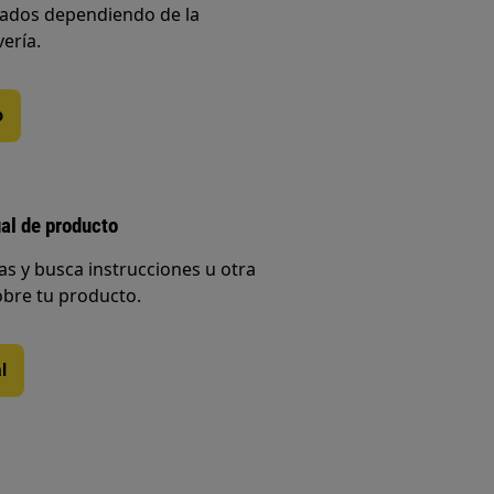
iados dependiendo de la
vería.
o
al de producto
s y busca instrucciones u otra
bre tu producto.
l