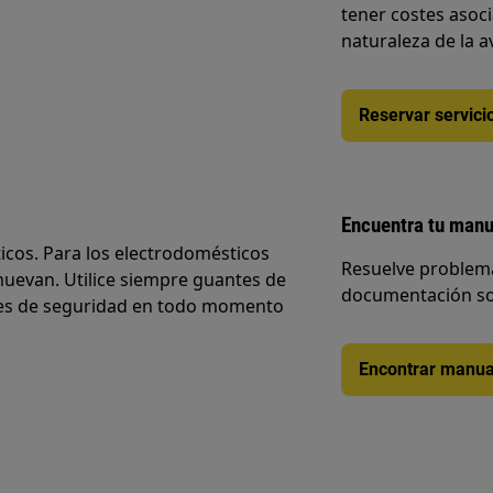
tener costes asoc
naturaleza de la a
Reservar servici
Encuentra tu manu
cos. Para los electrodomésticos
Resuelve problema
uevan. Utilice siempre guantes de
documentación so
ntes de seguridad en todo momento
Encontrar manua