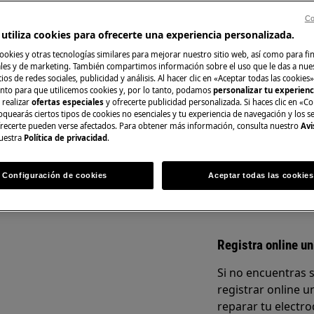
Co
del manual de usuario de su
utiliza cookies para ofrecerte una experiencia personalizada.
n de reparación o mantenimiento.
ookies y otras tecnologías similares para mejorar nuestro sitio web, así como para fi
Repuestos y Acce
es y de marketing. También compartimos información sobre el uso que le das a nue
ios de redes sociales, publicidad y análisis. Al hacer clic en «Aceptar todas las cookies»
nto para que utilicemos cookies y, por lo tanto, podamos
personalizar tu experien
Encuentra repuest
 realizar
ofertas especiales
y ofrecerte publicidad personalizada. Si haces clic en «Co
electrodoméstico 
oquearás ciertos tipos de cookies no esenciales y tu experiencia de navegación y los s
recíbelos directam
ecerte pueden verse afectados. Para obtener más información, consulta nuestro
Avi
uestra
Política de privacidad
.
CA
A la tienda en lí
Configuración de cookies
Aceptar todas las cookies
mantenimiento, desactive el aparato
Registra online un
Si no encuentras 
registrar online un
reparar tu electro