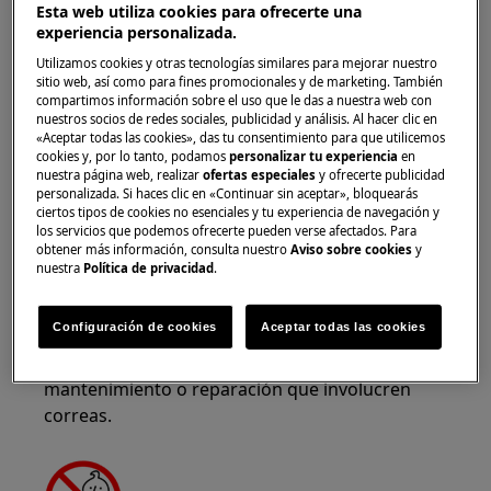
Esta web utiliza cookies para ofrecerte una
Use gafas de seguridad si realiza trabajos de
experiencia personalizada.
mantenimiento o reparación que involucren
Utilizamos cookies y otras tecnologías similares para mejorar nuestro
muelles.
sitio web, así como para fines promocionales y de marketing. También
compartimos información sobre el uso que le das a nuestra web con
nuestros socios de redes sociales, publicidad y análisis. Al hacer clic en
«Aceptar todas las cookies», das tu consentimiento para que utilicemos
cookies y, por lo tanto, podamos
personalizar tu experiencia
en
nuestra página web, realizar
ofertas especiales
y ofrecerte publicidad
personalizada. Si haces clic en «Continuar sin aceptar», bloquearás
¡ADVERTENCIA!
RIESGO DE ATRAPAMIENTO
ciertos tipos de cookies no esenciales y tu experiencia de navegación y
los servicios que podemos ofrecerte pueden verse afectados. Para
obtener más información, consulta nuestro
Aviso sobre cookies
y
nuestra
Política de privacidad
.
Configuración de cookies
Aceptar todas las cookies
Usa guantes de seguridad si realizas trabajos de
mantenimiento o reparación que involucren
correas.