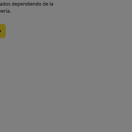
iados dependiendo de la
vería.
o