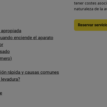
tener costes asoc
naturaleza de la a
Reservar servici
a apropiada
cuando enciende el aparato
or
asado
úmero)
ión rápida y causas comunes
 levadura?
de