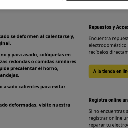
Repuestos y Acce
sado se deformen al calentarse y,
Encuentra repuest
inal.
electrodoméstico 
recíbelos directam
rno y para asado, colóquelas en
zas redondas o comidas similares
 pide precalentar el horno,
A la tienda en lí
bandejas.
o asado calientes para evitar
Registra online un
ado deformadas, visite nuestra
Si no encuentras 
registrar online un
reparar tu electro