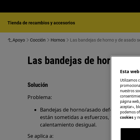
Tienda de recambios y accesorios
Apoyo
Cocción
Hornos
Las bandejas de horno y de asado 
Las bandejas de horno y d
Esta web 
Utilizamos c
Solución
promocional
nuestros soc
consentimie
Problema:
página web,
aceptar», bl
Bandejas de horno/asado deformadas Es 
podemos ofr
están sometidas a esfuerzos, temperatur
cookies
y n
calentamiento desigual.
Se aplica a: