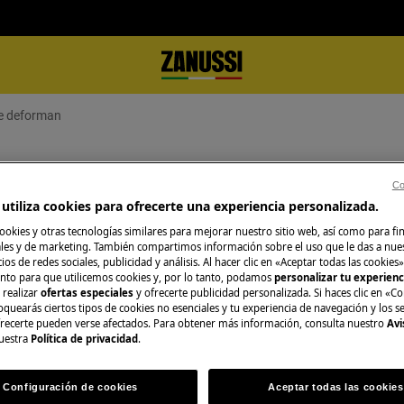
se deforman
e asado se deforman
Co
utiliza cookies para ofrecerte una experiencia personalizada.
ookies y otras tecnologías similares para mejorar nuestro sitio web, así como para fi
es y de marketing. También compartimos información sobre el uso que le das a nue
O consulta la pág
ios de redes sociales, publicidad y análisis. Al hacer clic en «Aceptar todas las cookies»
nto para que utilicemos cookies y, por lo tanto, podamos
personalizar tu experien
Consulta en nuest
 realizar
ofertas especiales
y ofrecerte publicidad personalizada. Si haces clic en «Co
oquearás ciertos tipos de cookies no esenciales y tu experiencia de navegación y los s
posible que se deformen cuando
distintos servicios
ecerte pueden verse afectados. Para obtener más información, consulta nuestro
Avi
as extremadamente altas o bajas o
ellos se adapta me
uestra
Política de privacidad
.
Configuración de cookies
Aceptar todas las cookies
Reservar servici