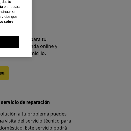
, das tu
cia
en nuestra
ntinuar sin
ervicios que
so sobre
sorios
os originales para tu
en nuestra tienda online y
ente en tu domicilio.
nea
 servicio de reparación
solución a tu problema puedes
a visita del servicio técnico para
doméstico. Este servicio podrá