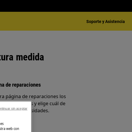
Soporte y Asistencia
atura medida
ina de reparaciones
ra página de reparaciones los
 de disponibles y elige cuál de
ntinuar sin aceptar
jor a tus necesidades.
nes
stra web con
o