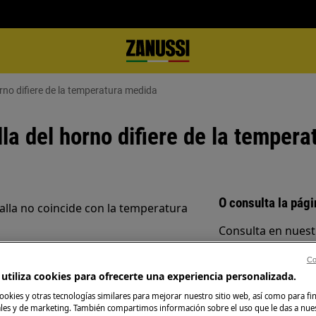
rno difiere de la temperatura medida
la del horno difiere de la temper
O consulta la pág
alla no coincide con la temperatura
Consulta en nuest
distintos servicios
largo.
Co
ellos se adapta me
utiliza cookies para ofrecerte una experiencia personalizada.
ookies y otras tecnologías similares para mejorar nuestro sitio web, así como para fi
es y de marketing. También compartimos información sobre el uso que le das a nue
Reservar servici