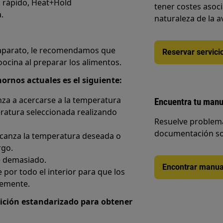
 rápido, Heat+Hold
tener costes asoc
.
naturaleza de la a
el aparato, le recomendamos que
Reservar servici
oocina al preparar los alimentos.
rnos actuales es el siguiente:
za a acercarse a la temperatura
Encuentra tu manu
eratura seleccionada realizando
Resuelve problema
documentación so
alcanza la temperatura deseada o
rgo.
e demasiado.
Encontrar manua
por todo el interior para que los
memente.
dición estandarizado para obtener