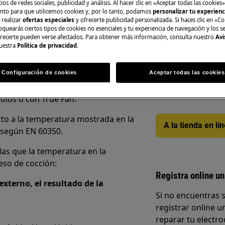
ios de redes sociales, publicidad y análisis. Al hacer clic en «Aceptar todas las cookies»
nto para que utilicemos cookies y, por lo tanto, podamos
personalizar tu experien
 realizar
ofertas especiales
y ofrecerte publicidad personalizada. Si haces clic en «Co
oquearás ciertos tipos de cookies no esenciales y tu experiencia de navegación y los s
ecerte pueden verse afectados. Para obtener más información, consulta nuestro
Avi
uestra
Política de privacidad
.
Repuestos y Acce
stra la temperatura - Cuando se
al), la temperatura se mantendrá
Encuentra repuest
Configuración de cookies
Aceptar todas las cookies
 en la pantalla. Esto es muy
electrodoméstico 
 esta temperatura cuando otros
recíbelos directam
olos o con True Fan.
cto a la temperatura mostrada en la
A la tienda en lí
 según EN 60350.
 las que la temperatura en la
eso de cocción:
Registra online un
xterno, el resultado de la
Si no encuentras 
registrar online un
reparar tu electro