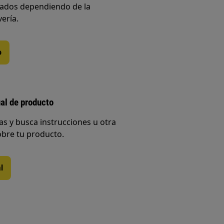
iados dependiendo de la
vería.
o
al de producto
s y busca instrucciones u otra
bre tu producto.
l