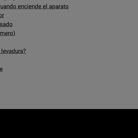
cuando enciende el aparato
or
asado
úmero)
 levadura?
de