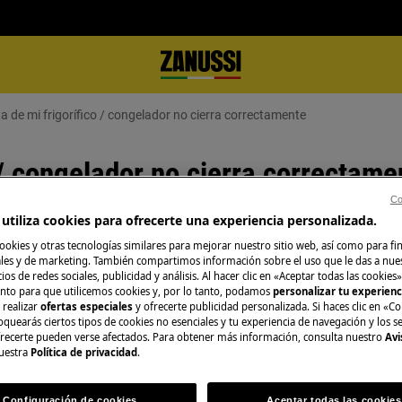
a de mi frigorífico / congelador no cierra correctamente
 / congelador no cierra correctame
Co
utiliza cookies para ofrecerte una experiencia personalizada.
ookies y otras tecnologías similares para mejorar nuestro sitio web, así como para fi
Repuestos y Acce
es y de marketing. También compartimos información sobre el uso que le das a nue
 cierra bien
ios de redes sociales, publicidad y análisis. Al hacer clic en «Aceptar todas las cookies»
Encuentra repuest
nto para que utilicemos cookies y, por lo tanto, podamos
personalizar tu experien
 realizar
ofertas especiales
y ofrecerte publicidad personalizada. Si haces clic en «Co
electrodoméstico 
oquearás ciertos tipos de cookies no esenciales y tu experiencia de navegación y los s
recíbelos directam
ecerte pueden verse afectados. Para obtener más información, consulta nuestro
Avi
uestra
Política de privacidad
.
A la tienda en lí
Configuración de cookies
Aceptar todas las cookies