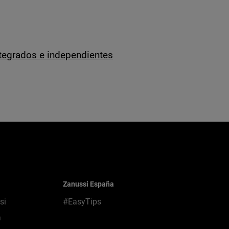
ntegrados e independientes
Zanussi España
si
#EasyTips
a