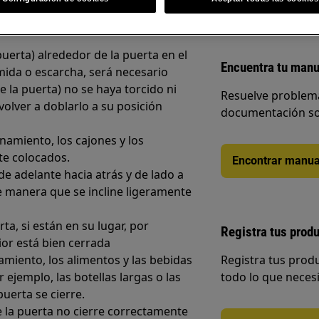
 puerta) alrededor de la puerta en el
Encuentra tu manu
comida o escarcha, será necesario
e la puerta) no se haya torcido ni
Resuelve problema
volver a doblarlo a su posición
documentación so
amiento, los cajones y los
te colocados.
Encontrar manua
e adelante hacia atrás y de lado a
de manera que se incline ligeramente
, si están en su lugar, por
Registra tus prod
or está bien cerrada
iento, los alimentos y las bebidas
Registra tus prod
r ejemplo, las botellas largas o las
todo lo que necesi
uerta se cierre.
e la puerta no cierre correctamente