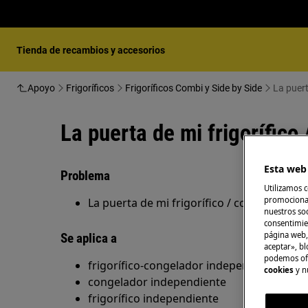
Tienda de recambios y accesorios
Apoyo
Frigoríficos
Frigoríficos Combi y Side by Side
La puert
La puerta de mi frigorífico
Esta web 
Problema
Utilizamos c
promocional
La puerta de mi frigorífico / congelador no
nuestros soc
consentimie
página web,
Se aplica a
aceptar», bl
podemos ofr
frigorífico-congelador independiente
cookies
y n
congelador independiente
frigorífico independiente