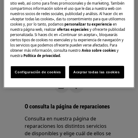
sitio web, así como para fines promocionales y de marketing. También
compartimos información sobre el uso que le das a nuestra web con
Microondas
nuestros socios de redes sociales, publicidad y análisis. Al hacer clic en
«Aceptar todas las cookies», das tu consentimiento para que utilicemos
Solución:
cookies y, por lo tanto, podamos
personalizar tu experiencia
en
nuestra página web, realizar
ofertas especiales
y ofrecerte publicidad
1. Póngase en contacto con el Servicio Técnico
personalizada. Si haces clic en «Continuar sin aceptar», bloquearás
ciertos tipos de cookies no esenciales y tu experiencia de navegación y
Oficial
los servicios que podemos ofrecerte pueden verse afectados. Para
obtener más información, consulta nuestro
Aviso sobre cookies
y
La bombilla de luz interior solo la puede
nuestra
Política de privacidad
.
cambiar un técnico de servicio.
Configuración de cookies
Aceptar todas las cookies
¿Le ha resultado útil este artículo?
O consulta la página de reparaciones
Consulta en nuestra página de
reparaciones los distintos servicios
de disponibles y elige cuál de ellos se