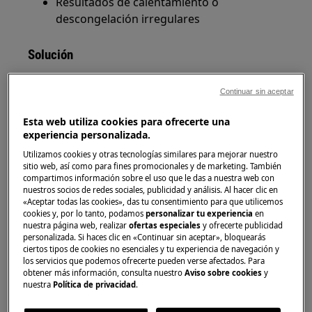
Resultados de calentamiento o
descongelación irregulares
Solución
Continuar sin aceptar
Esta web utiliza cookies para ofrecerte una
experiencia personalizada.
Utilizamos cookies y otras tecnologías similares para mejorar nuestro
sitio web, así como para fines promocionales y de marketing. También
compartimos información sobre el uso que le das a nuestra web con
nuestros socios de redes sociales, publicidad y análisis. Al hacer clic en
«Aceptar todas las cookies», das tu consentimiento para que utilicemos
cookies y, por lo tanto, podamos
personalizar tu experiencia
en
nuestra página web, realizar
ofertas especiales
y ofrecerte publicidad
personalizada. Si haces clic en «Continuar sin aceptar», bloquearás
ciertos tipos de cookies no esenciales y tu experiencia de navegación y
Cocinar alimentos congelados en el microondas
los servicios que podemos ofrecerte pueden verse afectados. Para
obtener más información, consulta nuestro
Aviso sobre cookies
y
Muchos productos congelados, como los platos
nuestra
Política de privacidad
.
preparados, incluyen instrucciones de cocinado