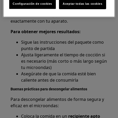
en el envase. Estas instrucciones están
Configuración de cookies
Aceptar todas las cookies
pensadas como pautas generales para distintos
tipos de microondas y pueden no coincidir
exactamente con tu aparato.
Para obtener mejores resultados:
Sigue las instrucciones del paquete como
punto de partida
Ajusta ligeramente el tiempo de cocción si
es necesario (más corto o más largo según
tu microondas)
Asegúrate de que la comida esté bien
caliente antes de consumirla
Buenas prácticas para descongelar alimentos
Para descongelar alimentos de forma segura y
eficaz en el microondas:
Coloca la comida en un
recipiente apto