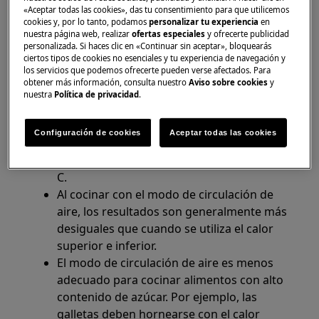
Hornos
«Aceptar todas las cookies», das tu consentimiento para que utilicemos
cookies y, por lo tanto, podamos
personalizar tu experiencia
en
nuestra página web, realizar
ofertas especiales
y ofrecerte publicidad
Solución
personalizada. Si haces clic en «Continuar sin aceptar», bloquearás
ciertos tipos de cookies no esenciales y tu experiencia de navegación y
los servicios que podemos ofrecerte pueden verse afectados. Para
Cuando se usa el modo de circulación de
obtener más información, consulta nuestro
Aviso sobre cookies
y
aire, reduzca la temperatura entre un 15 y
nuestra
Política de privacidad
.
un 20% en relación a la temperatura que
utilizaría usando otro programa.
Configuración de cookies
Aceptar todas las cookies
Al cocinar en modo de circulación de aire,
la temperatura no debe superar los 175 °
C.
Al cocinar con el modo de circulación de
aire, los resultados son generalmente más
desiguales que cuando se utiliza el calor
superior e inferior.
El modo de circulación de aire es menos
adecuado para cocinar alimentos con alto
contenido de azúcar. Por ejemplo, las
galletas deben hornearse con el calor