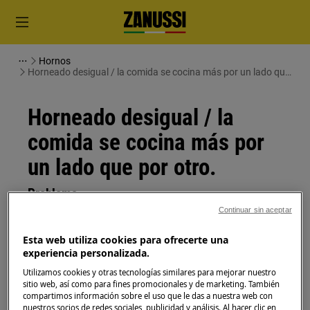
Hornos
Horneado desigual / la comida se cocina más por un lado que
por otro.
Horneado desigual / la
comida se cocina más por
un lado que por otro.
Problema
Continuar sin aceptar
Los alimentos / platos horneados están
demasiado oscuros o desiguales cuando se
Esta web utiliza cookies para ofrecerte una
experiencia personalizada.
cocinan.
Utilizamos cookies y otras tecnologías similares para mejorar nuestro
sitio web, así como para fines promocionales y de marketing. También
Se aplica a
compartimos información sobre el uso que le das a nuestra web con
nuestros socios de redes sociales, publicidad y análisis. Al hacer clic en