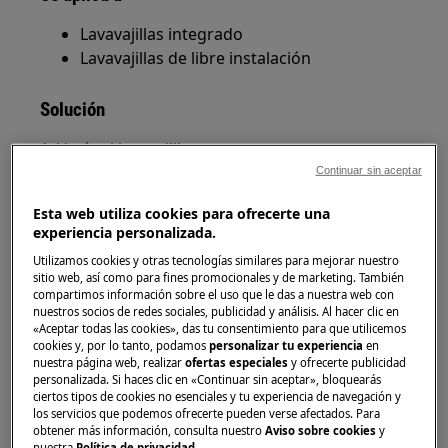
Lavavajillas integrado
Lavavajillas de libre instalación
Solución
1. Vacíe el lavavajillas
Continuar sin aceptar
2. Examine el desagüe. Compruebe si hay algún
residuo/depósito grande y retírelo
Esta web utiliza cookies para ofrecerte una
experiencia personalizada.
Utilizamos cookies y otras tecnologías similares para mejorar nuestro
sitio web, así como para fines promocionales y de marketing. También
compartimos información sobre el uso que le das a nuestra web con
nuestros socios de redes sociales, publicidad y análisis. Al hacer clic en
«Aceptar todas las cookies», das tu consentimiento para que utilicemos
cookies y, por lo tanto, podamos
personalizar tu experiencia
en
nuestra página web, realizar
ofertas especiales
y ofrecerte publicidad
personalizada. Si haces clic en «Continuar sin aceptar», bloquearás
ciertos tipos de cookies no esenciales y tu experiencia de navegación y
Play
los servicios que podemos ofrecerte pueden verse afectados. Para
obtener más información, consulta nuestro
Aviso sobre cookies
y
nuestra
Política de privacidad
.