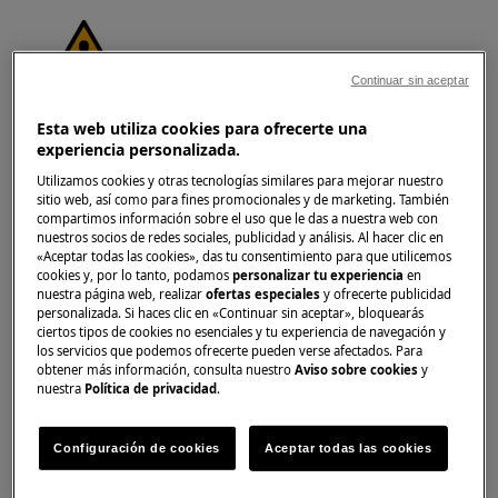
Continuar sin aceptar
¡ADVERTENCIA!
RIESGO DE LESIÓN
Esta web utiliza cookies para ofrecerte una
experiencia personalizada.
Utilizamos cookies y otras tecnologías similares para mejorar nuestro
sitio web, así como para fines promocionales y de marketing. También
compartimos información sobre el uso que le das a nuestra web con
nuestros socios de redes sociales, publicidad y análisis. Al hacer clic en
«Aceptar todas las cookies», das tu consentimiento para que utilicemos
Siempre tenga cuidado al mover
cookies y, por lo tanto, podamos
personalizar tu experiencia
en
electrodomésticos. Para los electrodomésticos
nuestra página web, realizar
ofertas especiales
y ofrecerte publicidad
personalizada. Si haces clic en «Continuar sin aceptar», bloquearás
pesados es más seguro que los muevan dos
ciertos tipos de cookies no esenciales y tu experiencia de navegación y
personas. Utilice siempre guantes de seguridad
los servicios que podemos ofrecerte pueden verse afectados. Para
y calzado de protección. Lleve guantes de
obtener más información, consulta nuestro
Aviso sobre cookies
y
nuestra
Política de privacidad
.
seguridad en todo momento para protegerse
de cortes con bordes afilados.
Configuración de cookies
Aceptar todas las cookies