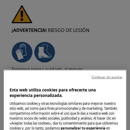
¡ADVERTENCIA!
RIESGO DE LESIÓN
Siempre tenga cuidado al mover
electrodomésticos. Para los aparatos pesados
Continuar sin aceptar
es más seguro que los muevan dos personas.
Utilice siempre guantes de seguridad y calzado
Esta web utiliza cookies para ofrecerte una
experiencia personalizada.
de protección. Lleve guantes de seguridad en
todo momento para protegerse de cortes con
Utilizamos cookies y otras tecnologías similares para mejorar nuestro
sitio web, así como para fines promocionales y de marketing. También
bordes afilados.
compartimos información sobre el uso que le das a nuestra web con
nuestros socios de redes sociales, publicidad y análisis. Al hacer clic en
«Aceptar todas las cookies», das tu consentimiento para que utilicemos
cookies y, por lo tanto, podamos
personalizar tu experiencia
en