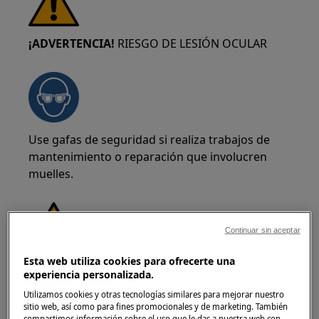
¡ADVERTENCIA!
RIESGO DE LESIÓN OCULAR
Use gafas de seguridad si realiza trabajos de
mantenimiento o reparación que involucren
muelles.
Continuar sin aceptar
Esta web utiliza cookies para ofrecerte una
¡ADVERTENCIA!
RIESGO DE QUEMADURAS
experiencia personalizada.
Antes de cualquier operación de reparación o
Utilizamos cookies y otras tecnologías similares para mejorar nuestro
mantenimiento asegúrese de que el
sitio web, así como para fines promocionales y de marketing. También
compartimos información sobre el uso que le das a nuestra web con