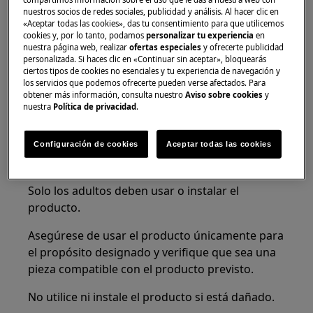
electrodoméstico no esté caliente.
nuestros socios de redes sociales, publicidad y análisis. Al hacer clic en
«Aceptar todas las cookies», das tu consentimiento para que utilicemos
cookies y, por lo tanto, podamos
personalizar tu experiencia
en
nuestra página web, realizar
ofertas especiales
y ofrecerte publicidad
personalizada. Si haces clic en «Continuar sin aceptar», bloquearás
ciertos tipos de cookies no esenciales y tu experiencia de navegación y
los servicios que podemos ofrecerte pueden verse afectados. Para
obtener más información, consulta nuestro
Aviso sobre cookies
y
¡ADVERTENCIA!
PELIGRO DE ASFIXIA
nuestra
Política de privacidad
.
Piezas pequeñas no aptas para niños menores
de 3 años. Mantenga todas las piezas pequeñas
Configuración de cookies
Aceptar todas las cookies
y el embalaje fuera del alcance de los niños.
Solo los adultos deben usar o instalar el
producto.
Asegúrese de usar el producto únicamente para
el propósito designado y verifique que sea una
pieza compatible con el producto previsto.
No utilice ni instale el producto si está dañado.