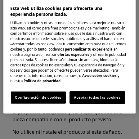
caliente.
Esta web utiliza cookies para ofrecerte una
experiencia personalizada.
Utilizamos cookies y otras tecnologías similares para mejorar nuestro
sitio web, así como para fines promocionales y de marketing. También
compartimos información sobre el uso que le das a nuestra web con
nuestros socios de redes sociales, publicidad y análisis. Al hacer clic en
«Aceptar todas las cookies», das tu consentimiento para que utilicemos
¡ADVERTENCIA!
PELIGRO DE ASFIXIA
cookies y, por lo tanto, podamos
personalizar tu experiencia
en
nuestra página web, realizar
ofertas especiales
y ofrecerte publicidad
Piezas pequeñas no aptas para niños menores
personalizada. Si haces clic en «Continuar sin aceptar», bloquearás
de 3 años. Mantenga todas las piezas pequeñas
ciertos tipos de cookies no esenciales y tu experiencia de navegación y
los servicios que podemos ofrecerte pueden verse afectados. Para
y el embalaje fuera del alcance de los niños.
obtener más información, consulta nuestro
Aviso sobre cookies
y
nuestra
Política de privacidad
.
Solo los adultos deben usar o instalar el
producto.
Configuración de cookies
Aceptar todas las cookies
Asegúrese de usar el producto únicamente para
el propósito designado y verifique que sea una
pieza compatible con el producto previsto.
No utilice ni instale el producto si está dañado.