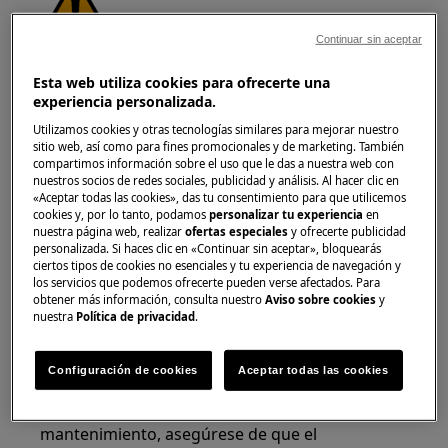
Continuar sin aceptar
¡ADVERTENCIA!
RIESGO DE LESIÓN OCULAR
Esta web utiliza cookies para ofrecerte una
experiencia personalizada.
Utilizamos cookies y otras tecnologías similares para mejorar nuestro
sitio web, así como para fines promocionales y de marketing. También
compartimos información sobre el uso que le das a nuestra web con
nuestros socios de redes sociales, publicidad y análisis. Al hacer clic en
Use gafas de seguridad si realiza trabajos de
«Aceptar todas las cookies», das tu consentimiento para que utilicemos
cookies y, por lo tanto, podamos
personalizar tu experiencia
en
mantenimiento o reparación que involucren
nuestra página web, realizar
ofertas especiales
y ofrecerte publicidad
muelles.
personalizada. Si haces clic en «Continuar sin aceptar», bloquearás
ciertos tipos de cookies no esenciales y tu experiencia de navegación y
los servicios que podemos ofrecerte pueden verse afectados. Para
obtener más información, consulta nuestro
Aviso sobre cookies
y
nuestra
Política de privacidad
.
¡ADVERTENCIA!
RIESGO DE QUEMADURAS
Configuración de cookies
Aceptar todas las cookies
Antes de cualquier operación de reparación o
mantenimiento, asegúrese de que el