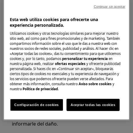
Solución
Continuar sin aceptar
Si detecta el daño al desembalar la campana
extractora:
Esta web utiliza cookies para ofrecerte una
experiencia personalizada.
Póngase en contacto con el distribuidor
Utilizamos cookies y otras tecnologías similares para mejorar nuestro
inmediatamente para informarle del daño
sitio web, así como para fines promocionales y de marketing. También
compartimos información sobre el uso que le das a nuestra web con
detectado, que se produjo durante el
nuestros socios de redes sociales, publicidad y análisis. Al hacer clic en
transporte del electrodoméstico. Localice el
«Aceptar todas las cookies», das tu consentimiento para que utilicemos
cookies y, por lo tanto, podamos
personalizar tu experiencia
en
número de teléfono del distribuidor en la
nuestra página web, realizar
ofertas especiales
y ofrecerte publicidad
factura o albarán de entrega.
personalizada. Si haces clic en «Continuar sin aceptar», bloquearás
ciertos tipos de cookies no esenciales y tu experiencia de navegación y
No intente conectar ni utilizar el
los servicios que podemos ofrecerte pueden verse afectados. Para
obtener más información, consulta nuestro
Aviso sobre cookies
y
electrodoméstico
.
nuestra
Política de privacidad
.
Si detecta el daño después de la instalación del
electrodoméstico o al usarlo por primera vez:
Configuración de cookies
Aceptar todas las cookies
Póngase en contacto con el distribuidor para
informarle del daño.