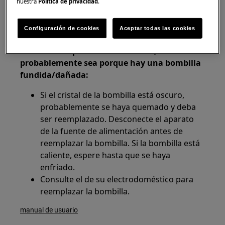
nuestra
Política de privacidad
.
electricista cualificado para subsanar el
posible fallo de cableado.
Configuración de cookies
Aceptar todas las cookies
2. Si la función extractora funciona pero la
luz de la campana no se enciende,
probablemente sea porque hay una bombilla
fundida/dañada:
Si el cristal de la bombilla está oscuro,
probablemente se haya quemado y deba
ser reemplazado. Desconecte el aparato
de la fuente de alimentación antes de
reemplazar la bombilla. Si la bombilla está
caliente, espere hasta que se haya
enfriado.
Consulte el de su electrodoméstico para
reemplazar la bombilla.
manual de usuario