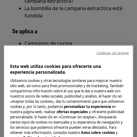
campana extractora?
La bombilla de la campana extractora está
fundida
Se aplica a
Campanas de cocina
Continuar sin aceptar
Solución
Esta web utiliza cookies para ofrecerte una
1. Primero, verifique si la función de
experiencia personalizada.
extracción está funcionando:
Utilizamos cookies y otras tecnologías similares para mejorar nuestro
sitio web, así como para fines promocionales y de marketing. También
Si no funciona (la campana extractora no
compartimos información sobre el uso que le das a nuestra web con
nuestros socios de redes sociales, publicidad y análisis. Al hacer clic en
reacciona, la luz no se enciende, la función
«Aceptar todas las cookies», das tu consentimiento para que utilicemos
de extracción no funciona),
cookies y, por lo tanto, podamos
personalizar tu experiencia
en
nuestra página web, realizar
ofertas especiales
y ofrecerte publicidad
probablemente haya un fallo eléctrico.
personalizada. Si haces clic en «Continuar sin aceptar», bloquearás
Comprueba si otros electrodomésticos de
ciertos tipos de cookies no esenciales y tu experiencia de navegación y
la cocina funcionan, en caso contrario
los servicios que podemos ofrecerte pueden verse afectados. Para
obtener más información, consulta nuestro
Aviso sobre cookies
y
revisa los fusibles y contacta con un