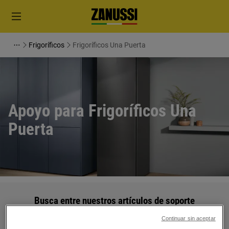
Frigoríficos
Frigoríficos Una Puerta
Apoyo para Frigoríficos Una
Puerta
Busca entre nuestros artículos de soporte
Continuar sin aceptar