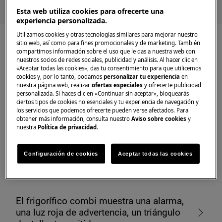
Esta web utiliza cookies para ofrecerte una
experiencia personalizada.
Utilizamos cookies y otras tecnologías similares para mejorar nuestro
sitio web, así como para fines promocionales y de marketing. También
compartimos información sobre el uso que le das a nuestra web con
nuestros socios de redes sociales, publicidad y análisis. Al hacer clic en
«Aceptar todas las cookies», das tu consentimiento para que utilicemos
Artículos recomendados
cookies y, por lo tanto, podamos
personalizar tu experiencia
en
nuestra página web, realizar
ofertas especiales
y ofrecerte publicidad
para Frigoríficos Una Puerta
personalizada. Si haces clic en «Continuar sin aceptar», bloquearás
ciertos tipos de cookies no esenciales y tu experiencia de navegación y
los servicios que podemos ofrecerte pueden verse afectados. Para
obtener más información, consulta nuestro
Aviso sobre cookies
y
nuestra
Política de privacidad
.
Las luces parpadean en el panel de
Configuración de cookies
Aceptar todas las cookies
control del frigorífico y el frigorífico no
enfría
El frigorífico combi muestra una alarma,
una luz roja de advertencia, un triángulo