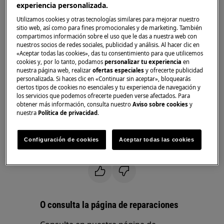
experiencia personalizada.
Frigoríficos
Frigoríficos combi
Utilizamos cookies y otras tecnologías similares para mejorar nuestro
sitio web, así como para fines promocionales y de marketing. También
Solución:
compartimos información sobre el uso que le das a nuestra web con
nuestros socios de redes sociales, publicidad y análisis. Al hacer clic en
«Aceptar todas las cookies», das tu consentimiento para que utilicemos
1. Póngase en contacto con el Servicio técnico
cookies y, por lo tanto, podamos
personalizar tu experiencia
en
oficial
nuestra página web, realizar
ofertas especiales
y ofrecerte publicidad
personalizada. Si haces clic en «Continuar sin aceptar», bloquearás
ciertos tipos de cookies no esenciales y tu experiencia de navegación y
El mensaje de error F1 o F2 en el indicador es
los servicios que podemos ofrecerte pueden verse afectados. Para
señal de un problema con el termostato.
obtener más información, consulta nuestro
Aviso sobre cookies
y
nuestra
Política de privacidad
.
Recomendamos solicitar la visita de nuestro
Servicio Técnico Oficial.
Configuración de cookies
Aceptar todas las cookies
¿Le ha resultado útil este artículo?
O consulta la página de reparaciones