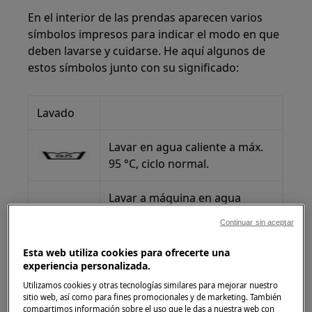
En el interior de las prendas aparecen varios
símbolos impresos para indicar el modo en que
deben lavarse y cuidarse. He aquí algunos de
estos símbolos junto con su significado:
Lavado
Lavar en agua caliente a máx.
95 °C, ciclo normal.
Lavar a máquina en agua
caliente a máx. 95℃, carga
Continuar sin aceptar
reducida (alrededor de la
mitad de una carga normal),
Esta web utiliza cookies para ofrecerte una
reducir el centrifugado o no
experiencia personalizada.
centrifugar.
Utilizamos cookies y otras tecnologías similares para mejorar nuestro
sitio web, así como para fines promocionales y de marketing. También
compartimos información sobre el uso que le das a nuestra web con