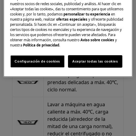
Lavar en agua templada a máx.
nuestros socios de redes sociales, publicidad y análisis. Al hacer clic en
60 °C, ciclo normal.
«Aceptar todas las cookies», das tu consentimiento para que utilicemos
cookies y, por lo tanto, podamos
personalizar tu experiencia
en
nuestra página web, realizar
ofertas especiales
y ofrecerte publicidad
Lavar a máquina en agua
personalizada. Si haces clic en «Continuar sin aceptar», bloquearás
ciertos tipos de cookies no esenciales y tu experiencia de navegación y
caliente a máx. 60℃, carga
los servicios que podemos ofrecerte pueden verse afectados. Para
reducida (alrededor de la
obtener más información, consulta nuestro
Aviso sobre cookies
y
mitad de una carga normal),
nuestra
Política de privacidad
.
reducir el centrifugado o no
centrifugar.
Configuración de cookies
Aceptar todas las cookies
Lavar en programa para
prendas delicadas a máx. 40℃,
ciclo normal.
Lavar a máquina en agua
caliente a máx. 40℃, carga
reducida (alrededor de la
mitad de una carga normal),
reducir el centrifugado o no