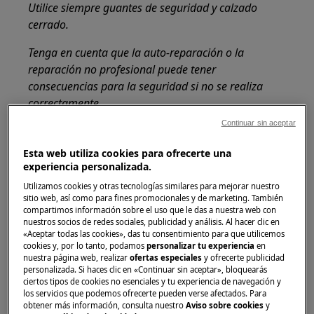
Utilice siempre guantes de seguridad y calzado
cerrado.
Tenga en cuenta que la auto-reparación o la
reparación no profesional puede tener
consecuencias para la seguridad si no se realiza
correctamente.
Continuar sin aceptar
Compartimento GreenZone
Esta web utiliza cookies para ofrecerte una
Hay un cajón extraíble en la parte inferior del
experiencia personalizada.
compartimento frigorífico.
Utilizamos cookies y otras tecnologías similares para mejorar nuestro
sitio web, así como para fines promocionales y de marketing. También
El estante de cristal del GreenZone está
compartimos información sobre el uso que le das a nuestra web con
equipado con un dispositivo que regula su
nuestros socios de redes sociales, publicidad y análisis. Al hacer clic en
«Aceptar todas las cookies», das tu consentimiento para que utilicemos
sellado y puede utilizarse para controlar la
cookies y, por lo tanto, podamos
personalizar tu experiencia
en
humedad dentro del cajón.
nuestra página web, realizar
ofertas especiales
y ofrecerte publicidad
personalizada. Si haces clic en «Continuar sin aceptar», bloquearás
Extracción del cajón GreenZone
ciertos tipos de cookies no esenciales y tu experiencia de navegación y
los servicios que podemos ofrecerte pueden verse afectados. Para
obtener más información, consulta nuestro
Aviso sobre cookies
y
Se recomienda vaciar el cajón antes de sacarlo