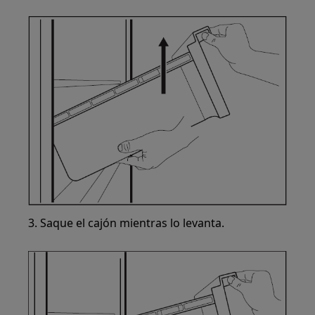
3. Saque el cajón mientras lo levanta.