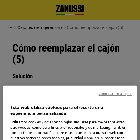
Cajones (refrigeración)
Cómo reemplazar el cajón (5)
Cómo reemplazar el cajón
(5)
Solución
Antes de cualquier operación de mantenimiento,
Continuar sin aceptar
apague el aparato y desconecte el enchufe de red de
la toma.
Esta web utiliza cookies para ofrecerte una
experiencia personalizada.
Siempre tenga cuidado al mover electrodomésticos,
Utilizamos cookies y otras tecnologías similares para mejorar nuestro
para electrodomésticos pesados son necesarias dos
sitio web, así como para fines promocionales y de marketing. También
personas para moverlos.
compartimos información sobre el uso que le das a nuestra web con
nuestros socios de redes sociales, publicidad y análisis. Al hacer clic en