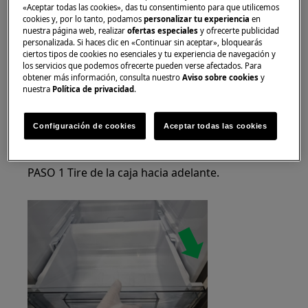
Utilice siempre guantes de seguridad y calzado
«Aceptar todas las cookies», das tu consentimiento para que utilicemos
cookies y, por lo tanto, podamos
personalizar tu experiencia
en
cerrado.
nuestra página web, realizar
ofertas especiales
y ofrecerte publicidad
personalizada. Si haces clic en «Continuar sin aceptar», bloquearás
Tenga en cuenta que la autoreparación o la
ciertos tipos de cookies no esenciales y tu experiencia de navegación y
los servicios que podemos ofrecerte pueden verse afectados. Para
reparación no profesional pueden tener
obtener más información, consulta nuestro
Aviso sobre cookies
y
consecuencias para la seguridad si no se realizan
nuestra
Política de privacidad
.
correctamente.
Cestas del compartimento del congelador y
Configuración de cookies
Aceptar todas las cookies
frigorífico
PASO 1 Tire de la caja hacia adelante.