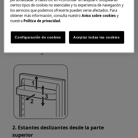
las puertas se pueden colocar a diferentes
ciertos tipos de cookies no esenciales y tu experiencia de navegación y
los servicios que podemos ofrecerte pueden verse afectados. Para
alturas.
obtener más información, consulta nuestro
Aviso sobre cookies
y
nuestra
Política de privacidad
.
1. Estantes fijados en broches
Tire gradualmente del estante en la dirección de
Configuración de cookies
Aceptar todas las cookies
las flechas hasta que se suelte, luego vuelva a
colocarlo según sea necesario.
2. Estantes deslizantes desde la parte
superior