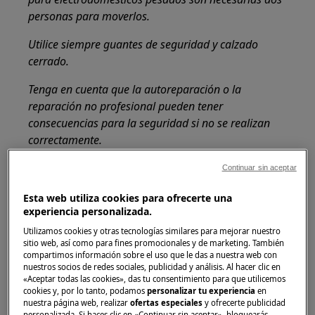
personas para moverlos.
Utilice siempre guantes de seguridad y calzado
cerrado.
Tenga en cuenta que la autoreparación o la
reparación no profesional pueden tener
consecuencias para la seguridad si no se realizan
correctamente.
Sustitución de compartimentos y estantes de
Continuar sin aceptar
puerta
Esta web utiliza cookies para ofrecerte una
experiencia personalizada.
Existen diferentes tipos de fijación, y las
imágenes brindan soporte para identificar la
Utilizamos cookies y otras tecnologías similares para mejorar nuestro
sitio web, así como para fines promocionales y de marketing. También
puerta y el proceso de reemplazo
compartimos información sobre el uso que le das a nuestra web con
correspondiente.
nuestros socios de redes sociales, publicidad y análisis. Al hacer clic en
«Aceptar todas las cookies», das tu consentimiento para que utilicemos
Para permitir el almacenamiento de paquetes
cookies y, por lo tanto, podamos
personalizar tu experiencia
en
nuestra página web, realizar
ofertas especiales
y ofrecerte publicidad
de alimentos de varios tamaños, los estantes de
personalizada. Si haces clic en «Continuar sin aceptar», bloquearás