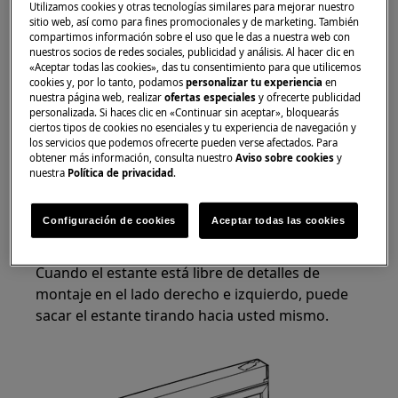
Utilizamos cookies y otras tecnologías similares para mejorar nuestro
Utilice siempre guantes de seguridad y calzado
sitio web, así como para fines promocionales y de marketing. También
compartimos información sobre el uso que le das a nuestra web con
cerrado.
nuestros socios de redes sociales, publicidad y análisis. Al hacer clic en
«Aceptar todas las cookies», das tu consentimiento para que utilicemos
Tenga en cuenta que la autoreparación o la
cookies y, por lo tanto, podamos
personalizar tu experiencia
en
nuestra página web, realizar
ofertas especiales
y ofrecerte publicidad
reparación no profesional pueden tener
personalizada. Si haces clic en «Continuar sin aceptar», bloquearás
consecuencias para la seguridad si no se realizan
ciertos tipos de cookies no esenciales y tu experiencia de navegación y
correctamente.
los servicios que podemos ofrecerte pueden verse afectados. Para
obtener más información, consulta nuestro
Aviso sobre cookies
y
nuestra
Política de privacidad
.
CAMBIO ESTANTE PUERTA
Levante suavemente el estante con ambas
Configuración de cookies
Aceptar todas las cookies
manos, sin doblar ni torcer el estante.
Cuando el estante está libre de detalles de
montaje en el lado derecho e izquierdo, puede
sacar el estante tirando hacia usted mismo.