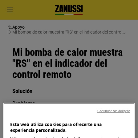
Apoyo
Mi bomba de calor muestra "RS" en el indicador del control
remoto
Mi bomba de calor muestra
"RS" en el indicador del
control remoto
Solución
Problema
Continuar sin aceptar
Aparece ”RS” en el indicador del control
remoto de mi bomba de calor de aire tipo
Esta web utiliza cookies para ofrecerte una
""split"" reversible
experiencia personalizada.