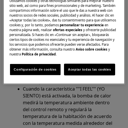
Utilizamos cookies y otras tecnologías similares para mejorar nuestro
Se aplica a
sitio web, así como para fines promocionales y de marketing. También
compartimos información sobre el uso que le das a nuestra web con
Bomba de calor tipo ""split"" reversible
nuestros socios de redes sociales, publicidad y análisis. Al hacer clic en
«Aceptar todas las cookies», das tu consentimiento para que utilicemos
Acondicionador de aire
cookies y, por lo tanto, podamos
personalizar tu experiencia
en
nuestra página web, realizar
ofertas especiales
y ofrecerte publicidad
Solución
personalizada. Si haces clic en «Continuar sin aceptar», bloquearás
ciertos tipos de cookies no esenciales y tu experiencia de navegación y
1. La sigla ""RS"" en el indicador del control
los servicios que podemos ofrecerte pueden verse afectados. Para
remoto significa que se ha activado la
obtener más información, consulta nuestro
Aviso sobre cookies
y
nuestra
Política de privacidad
.
característica ""I FEEL"" (YO SIENTO)
Esta característica puede apagarse
Configuración de cookies
Aceptar todas las cookies
presionando el botón ""I FEEL"" (YO
SIENTO) en el control remoto.
Cuando la característica ""I FEEL"" (YO
SIENTO) está activada, la bomba de calor
medirá la temperatura ambiente dentro
del control remoto y regulará la
temperatura de la habitación de acuerdo
con la temperatura medida alrededor del