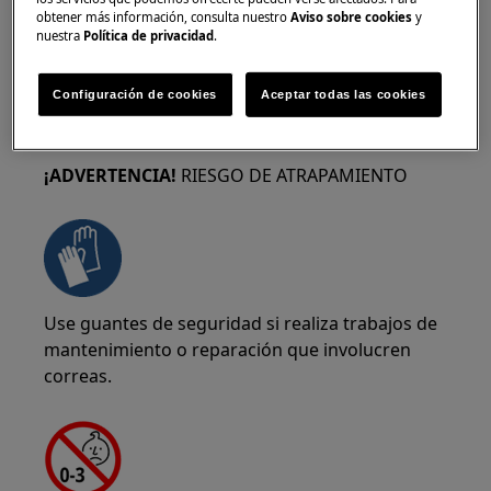
mantenimiento o reparación que involucren
obtener más información, consulta nuestro
Aviso sobre cookies
y
muelles.
nuestra
Política de privacidad
.
Configuración de cookies
Aceptar todas las cookies
¡ADVERTENCIA!
RIESGO DE ATRAPAMIENTO
Use guantes de seguridad si realiza trabajos de
mantenimiento o reparación que involucren
correas.