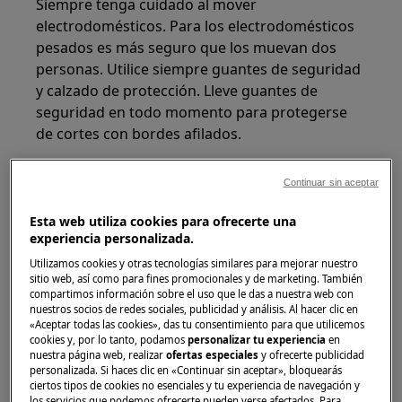
Siempre tenga cuidado al mover
electrodomésticos. Para los electrodomésticos
pesados es más seguro que los muevan dos
personas. Utilice siempre guantes de seguridad
y calzado de protección. Lleve guantes de
seguridad en todo momento para protegerse
de cortes con bordes afilados.
Continuar sin aceptar
Esta web utiliza cookies para ofrecerte una
experiencia personalizada.
¡ADVERTENCIA!
RIESGO DE LESIONES
Utilizamos cookies y otras tecnologías similares para mejorar nuestro
OCULARES
sitio web, así como para fines promocionales y de marketing. También
compartimos información sobre el uso que le das a nuestra web con
nuestros socios de redes sociales, publicidad y análisis. Al hacer clic en
«Aceptar todas las cookies», das tu consentimiento para que utilicemos
cookies y, por lo tanto, podamos
personalizar tu experiencia
en
nuestra página web, realizar
ofertas especiales
y ofrecerte publicidad
personalizada. Si haces clic en «Continuar sin aceptar», bloquearás
ciertos tipos de cookies no esenciales y tu experiencia de navegación y
Use gafas de seguridad si realiza trabajos de
los servicios que podemos ofrecerte pueden verse afectados. Para