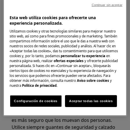
Continuar sin aceptar
Esta web utiliza cookies para ofrecerte una
experiencia personalizada.
Utilizamos cookies y otras tecnologías similares para mejorar nuestro
sitio web, así como para fines promocionales y de marketing. También
compartimos información sobre el uso que le das a nuestra web con
nuestros socios de redes sociales, publicidad y análisis. Al hacer clic en
«Aceptar todas las cookies», das tu consentimiento para que utilicemos
cookies y, por lo tanto, podamos
personalizar tu experiencia
en
nuestra página web, realizar
ofertas especiales
y ofrecerte publicidad
personalizada. Si haces clic en «Continuar sin aceptar», bloquearás
¡ADVERTENCIA!
RIESGO DE LESIÓN
ciertos tipos de cookies no esenciales y tu experiencia de navegación y
los servicios que podemos ofrecerte pueden verse afectados. Para
obtener más información, consulta nuestro
Aviso sobre cookies
y
nuestra
Política de privacidad
.
Configuración de cookies
Aceptar todas las cookies
Siempre tenga cuidado al mover
electrodomésticos. Para los aparatos pesados
es más seguro que los muevan dos personas.
Utilice siempre guantes de seguridad y calzado