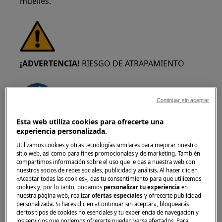
muelles.
¡ADVERTENCIA!
RIESGO DE ATRAPAMIENTO
Continuar sin aceptar
Esta web utiliza cookies para ofrecerte una
Use guantes de seguridad si realiza trabajos de
experiencia personalizada.
mantenimiento o reparación que involucren
Utilizamos cookies y otras tecnologías similares para mejorar nuestro
correas.
sitio web, así como para fines promocionales y de marketing. También
compartimos información sobre el uso que le das a nuestra web con
nuestros socios de redes sociales, publicidad y análisis. Al hacer clic en
«Aceptar todas las cookies», das tu consentimiento para que utilicemos
cookies y, por lo tanto, podamos
personalizar tu experiencia
en
nuestra página web, realizar
ofertas especiales
y ofrecerte publicidad
personalizada. Si haces clic en «Continuar sin aceptar», bloquearás
ciertos tipos de cookies no esenciales y tu experiencia de navegación y
¡ADVERTENCIA!
PELIGRO DE ASFIXIA
los servicios que podemos ofrecerte pueden verse afectados. Para