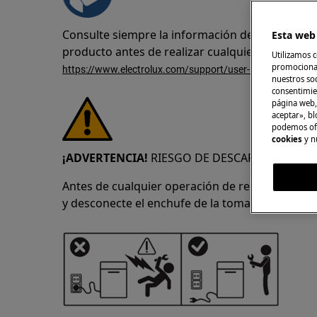
Consulte siempre la información de seguridad 
Esta web 
producto antes de realizar cualquier operació
Utilizamos c
promocional
https://www.electrolux.com/support/user-manuals/
nuestros soc
consentimie
página web,
aceptar», bl
podemos ofr
cookies
y n
¡ADVERTENCIA!
RIESGO DE DESCARGA ELÉCTRI
Antes de cualquier operación de reparación o 
y desconecte el enchufe de la toma de corriente