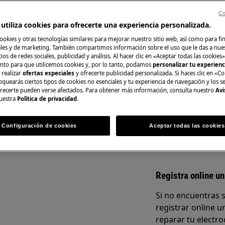
Co
del manual de usuario de su
utiliza cookies para ofrecerte una experiencia personalizada.
n de reparación o mantenimiento.
ookies y otras tecnologías similares para mejorar nuestro sitio web, así como para fi
Repuestos y Acce
es y de marketing. También compartimos información sobre el uso que le das a nue
ios de redes sociales, publicidad y análisis. Al hacer clic en «Aceptar todas las cookies»
nto para que utilicemos cookies y, por lo tanto, podamos
personalizar tu experien
Encuentra repuest
 realizar
ofertas especiales
y ofrecerte publicidad personalizada. Si haces clic en «Co
electrodoméstico 
oquearás ciertos tipos de cookies no esenciales y tu experiencia de navegación y los s
recíbelos directam
ecerte pueden verse afectados. Para obtener más información, consulta nuestro
Avi
uestra
Política de privacidad
.
CA
A la tienda en lí
Configuración de cookies
Aceptar todas las cookies
mantenimiento, desactive el aparato
.
Registra online un
Si no encuentras 
registrar online un
reparar tu electro