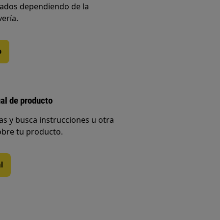
iados dependiendo de la
vería.
o
al de producto
s y busca instrucciones u otra
bre tu producto.
l