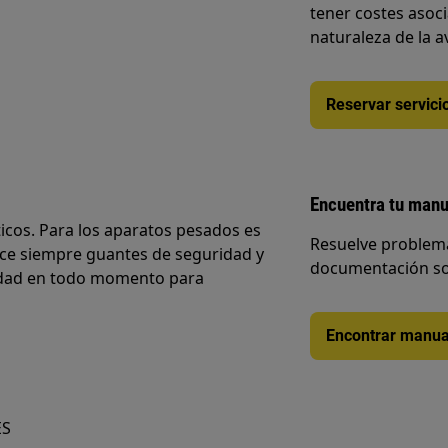
tener costes asoc
naturaleza de la a
Reservar servici
Encuentra tu manu
cos. Para los aparatos pesados es
Resuelve problema
ice siempre guantes de seguridad y
documentación so
ridad en todo momento para
Encontrar manua
ES