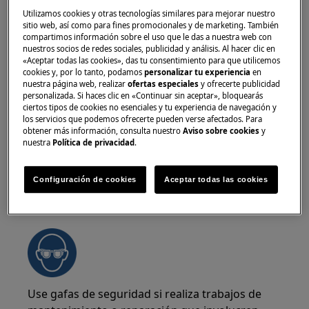
electrodomésticos. Para los aparatos pesados
Utilizamos cookies y otras tecnologías similares para mejorar nuestro
sitio web, así como para fines promocionales y de marketing. También
es más seguro que los muevan dos personas.
compartimos información sobre el uso que le das a nuestra web con
Utilice siempre guantes de seguridad y calzado
nuestros socios de redes sociales, publicidad y análisis. Al hacer clic en
«Aceptar todas las cookies», das tu consentimiento para que utilicemos
de protección. Lleve guantes de seguridad en
cookies y, por lo tanto, podamos
personalizar tu experiencia
en
todo momento para protegerse de cortes con
nuestra página web, realizar
ofertas especiales
y ofrecerte publicidad
bordes afilados.
personalizada. Si haces clic en «Continuar sin aceptar», bloquearás
ciertos tipos de cookies no esenciales y tu experiencia de navegación y
los servicios que podemos ofrecerte pueden verse afectados. Para
obtener más información, consulta nuestro
Aviso sobre cookies
y
nuestra
Política de privacidad
.
Configuración de cookies
Aceptar todas las cookies
¡ADVERTENCIA!
RIESGO DE LESIONES
OCULARES
Use gafas de seguridad si realiza trabajos de