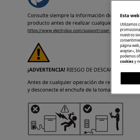
Consulte siempre la información de seguridad 
Esta web 
producto antes de realizar cualquier operació
Utilizamos c
promocional
https://www.electrolux.com/support/user-manuals/
nuestros soc
consentimie
página web,
aceptar», bl
podemos ofr
cookies
y n
¡ADVERTENCIA!
RIESGO DE DESCARGA ELÉCTRI
Antes de cualquier operación de reparación o 
y desconecte el enchufe de la toma de corriente