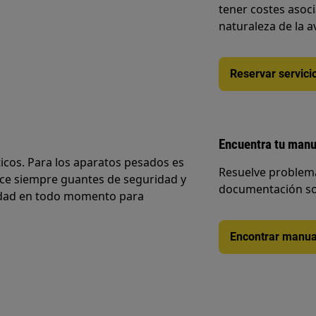
tener costes asoc
naturaleza de la a
Reservar servici
Encuentra tu manu
cos. Para los aparatos pesados es
Resuelve problema
ice siempre guantes de seguridad y
documentación so
ridad en todo momento para
Encontrar manua