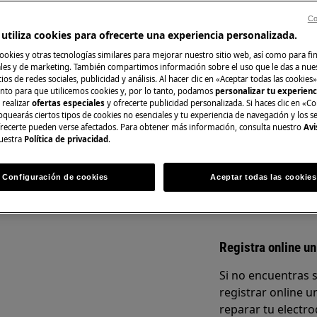
Co
del manual de usuario de su
utiliza cookies para ofrecerte una experiencia personalizada.
n de reparación o mantenimiento.
ookies y otras tecnologías similares para mejorar nuestro sitio web, así como para fi
Repuestos y Acce
es y de marketing. También compartimos información sobre el uso que le das a nue
ios de redes sociales, publicidad y análisis. Al hacer clic en «Aceptar todas las cookies»
nto para que utilicemos cookies y, por lo tanto, podamos
personalizar tu experien
Encuentra repuest
 realizar
ofertas especiales
y ofrecerte publicidad personalizada. Si haces clic en «Co
electrodoméstico 
oquearás ciertos tipos de cookies no esenciales y tu experiencia de navegación y los s
recíbelos directam
ecerte pueden verse afectados. Para obtener más información, consulta nuestro
Avi
uestra
Política de privacidad
.
CA
A la tienda en lí
Configuración de cookies
Aceptar todas las cookies
mantenimiento, desactive el aparato
.
Registra online un
Si no encuentras 
registrar online un
reparar tu electro