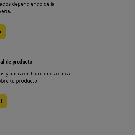
iados dependiendo de la
vería.
o
al de producto
s y busca instrucciones u otra
bre tu producto.
l