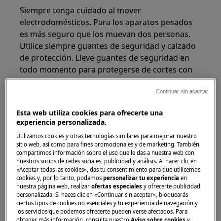
Siempre tenga cuidado al mover
electrodomésticos. Para los aparatos pesados
es más seguro que los muevan dos personas.
Utilice siempre guantes de seguridad y calzado
de protección. Lleve guantes de seguridad en
todo momento para protegerse de cortes con
bordes afilados.
Continuar sin aceptar
Esta web utiliza cookies para ofrecerte una
experiencia personalizada.
Utilizamos cookies y otras tecnologías similares para mejorar nuestro
¡ADVERTENCIA!
RIESGO DE LESIONES
sitio web, así como para fines promocionales y de marketing. También
compartimos información sobre el uso que le das a nuestra web con
OCULARES
nuestros socios de redes sociales, publicidad y análisis. Al hacer clic en
«Aceptar todas las cookies», das tu consentimiento para que utilicemos
cookies y, por lo tanto, podamos
personalizar tu experiencia
en
nuestra página web, realizar
ofertas especiales
y ofrecerte publicidad
personalizada. Si haces clic en «Continuar sin aceptar», bloquearás
ciertos tipos de cookies no esenciales y tu experiencia de navegación y
los servicios que podemos ofrecerte pueden verse afectados. Para
obtener más información, consulta nuestro
Aviso sobre cookies
y