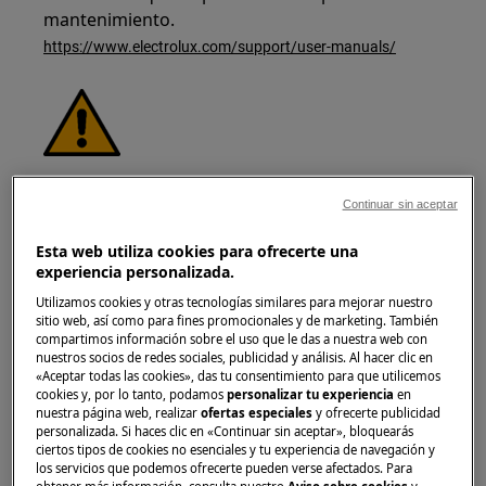
mantenimiento.
https://www.electrolux.com/support/user-manuals/
¡ADVERTENCIA!
RIESGO DE DESCARGA
ELÉCTRICA
Continuar sin aceptar
Antes de cualquier operación de reparación o
Esta web utiliza cookies para ofrecerte una
experiencia personalizada.
mantenimiento, desactive el aparato y
desconecte el enchufe de la toma de corriente.
Utilizamos cookies y otras tecnologías similares para mejorar nuestro
sitio web, así como para fines promocionales y de marketing. También
compartimos información sobre el uso que le das a nuestra web con
nuestros socios de redes sociales, publicidad y análisis. Al hacer clic en
«Aceptar todas las cookies», das tu consentimiento para que utilicemos
cookies y, por lo tanto, podamos
personalizar tu experiencia
en
nuestra página web, realizar
ofertas especiales
y ofrecerte publicidad
personalizada. Si haces clic en «Continuar sin aceptar», bloquearás
ciertos tipos de cookies no esenciales y tu experiencia de navegación y
los servicios que podemos ofrecerte pueden verse afectados. Para