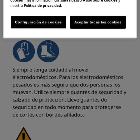
obtener más información, consulta nuestro
Aviso sobre cookies
y
nuestra
Política de privacidad
.
Configuración de cookies
Aceptar todas las cookies
¡ADVERTENCIA!
RIESGO DE LESIÓN
Siempre tenga cuidado al mover
electrodomésticos. Para los electrodomésticos
pesados es más seguro que dos personas los
muevan. Utilice siempre guantes de seguridad y
calzado de protección. Lleve guantes de
seguridad en todo momento para protegerse
de cortes con bordes afilados.