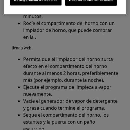
pantalla del horno.
El proceso de limpieza con vapor dura 15
minutos.
Rocíe el compartimento del horno con un
limpiador de horno, que puede comprar
en la .
tienda web
Permita que el limpiador del horno surta
efecto en el compartimento del horno
durante al menos 2 horas, preferiblemente
más (por ejemplo, durante la noche).
Ejecute el programa de limpieza a vapor
nuevamente.
Vacíe el generador de vapor de detergente
y grasa cuando termine el programa.
Seque el compartimento del horno, los
estantes y la puerta con un paño
escurrido.