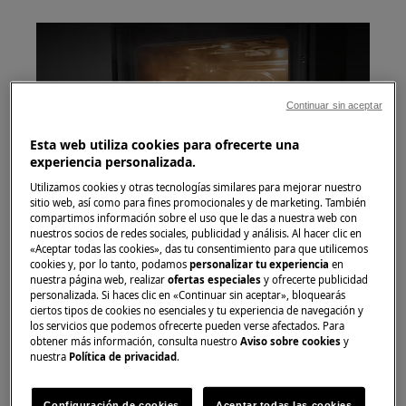
Continuar sin aceptar
Play
Esta web utiliza cookies para ofrecerte una
experiencia personalizada.
Utilizamos cookies y otras tecnologías similares para mejorar nuestro
sitio web, así como para fines promocionales y de marketing. También
compartimos información sobre el uso que le das a nuestra web con
1. Instrucciones de limpieza para hornos de
nuestros socios de redes sociales, publicidad y análisis. Al hacer clic en
«Aceptar todas las cookies», das tu consentimiento para que utilicemos
vapor combinados con un generador de vapor
cookies y, por lo tanto, podamos
personalizar tu experiencia
en
visible en la parte inferior del horno:
nuestra página web, realizar
ofertas especiales
y ofrecerte publicidad
personalizada. Si haces clic en «Continuar sin aceptar», bloquearás
Importante:
enfríe completamente el horno
ciertos tipos de cookies no esenciales y tu experiencia de navegación y
los servicios que podemos ofrecerte pueden verse afectados. Para
antes de comenzar el programa. Si el horno
obtener más información, consulta nuestro
Aviso sobre cookies
y
está caliente, el vapor no funciona tan rápido.
nuestra
Política de privacidad
.
Siga el procedimiento que se muestra en la
Configuración de cookies
Aceptar todas las cookies