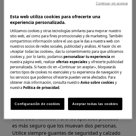
Continuar sin aceptar
Esta web utiliza cookies para ofrecerte una
experiencia personalizada.
Utilizamos cookies y otras tecnologías similares para mejorar nuestro
sitio web, así como para fines promocionales y de marketing. También
compartimos información sobre el uso que le das a nuestra web con
nuestros socios de redes sociales, publicidad y análisis. Al hacer clic en
«Aceptar todas las cookies», das tu consentimiento para que utilicemos
cookies y, por lo tanto, podamos
personalizar tu experiencia
en
nuestra página web, realizar
ofertas especiales
y ofrecerte publicidad
personalizada. Si haces clic en «Continuar sin aceptar», bloquearás
¡ADVERTENCIA!
RIESGO DE LESIÓN
ciertos tipos de cookies no esenciales y tu experiencia de navegación y
los servicios que podemos ofrecerte pueden verse afectados. Para
obtener más información, consulta nuestro
Aviso sobre cookies
y
nuestra
Política de privacidad
.
Configuración de cookies
Aceptar todas las cookies
Siempre tenga cuidado al mover
electrodomésticos. Para los aparatos pesados
es más seguro que los muevan dos personas.
Utilice siempre guantes de seguridad y calzado