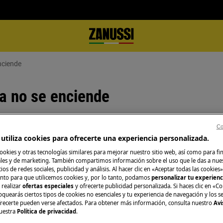
enciende
ria no se enciende
Co
utiliza cookies para ofrecerte una experiencia personalizada.
O consulta la pág
ookies y otras tecnologías similares para mejorar nuestro sitio web, así como para fi
es y de marketing. También compartimos información sobre el uso que le das a nue
Consulta en nuest
ios de redes sociales, publicidad y análisis. Al hacer clic en «Aceptar todas las cookies»
ión en la pantalla, por ejemplo
distintos servicios
nto para que utilicemos cookies y, por lo tanto, podamos
personalizar tu experien
mpletó.
ellos se adapta me
 realizar
ofertas especiales
y ofrecerte publicidad personalizada. Si haces clic en «Co
oquearás ciertos tipos de cookies no esenciales y tu experiencia de navegación y los s
ecerte pueden verse afectados. Para obtener más información, consulta nuestro
Avi
uestra
Política de privacidad
.
Reservar servici