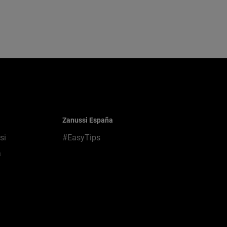
Zanussi España
si
#EasyTips
a