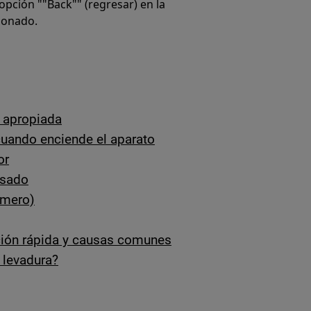
opción ""Back"" (regresar) en la
cionado.
a apropiada
cuando enciende el aparato
or
asado
úmero)
ión rápida y causas comunes
 levadura?