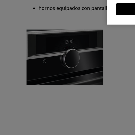
hornos equipados con pantalla y la siguient