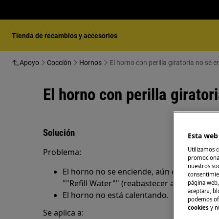
Tienda de recambios y accesorios
Apoyo
Cocción
Hornos
El horno con perilla giratoria no se 
El horno con perilla girato
Solución
Esta web 
Utilizamos c
Problema:
promocional
nuestros soc
El horno no se enciende, aún cuando la acc
consentimie
""Refill Water"" (reabastecer agua), se co
página web,
aceptar», bl
El horno no está calentando.
podemos ofr
cookies
y n
Se aplica a: