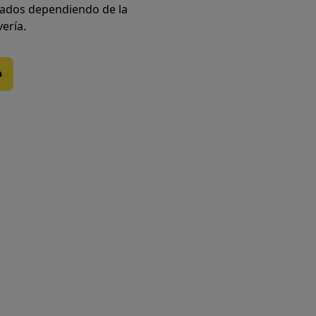
iados dependiendo de la
vería.
o