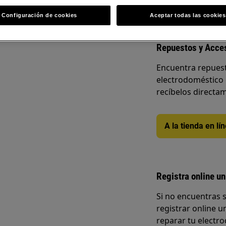
e perilla giratoria
Configuración de cookies
Aceptar todas las cookies
Repuestos y Acce
Encuentra repuest
electrodoméstico 
recíbelos directam
A la tienda en lí
Registra online un
Si no encuentras 
registrar online un
reparar tu electro