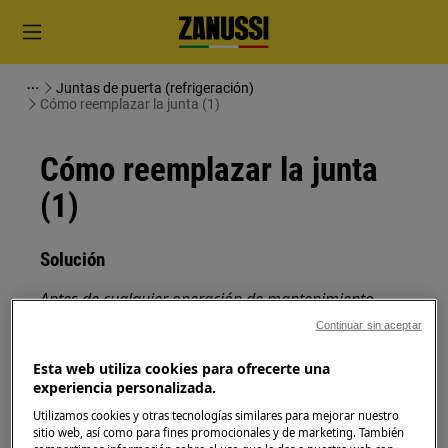
Juntas de puerta (refrigeración)
Cómo reemplazar la junta (1)
Cómo reemplazar la junta
(1)
Solución
Antes de cualquier operación de mantenimiento,
apague el aparato y desconecte el enchufe de red de
Continuar sin aceptar
la
toma de corriente.
Esta web utiliza cookies para ofrecerte una
Siempre tenga cuidado al mover electrodomésticos,
experiencia personalizada.
para electrodomésticos pesados son necesarias dos
Utilizamos cookies y otras tecnologías similares para mejorar nuestro
personas para moverlos.
sitio web, así como para fines promocionales y de marketing. También