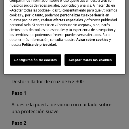
compartimos información sobre el uso que le das a nuestra web con
nuestros socios de redes sociales, publicidad y análisis. Al hacer clic en
Utilice siempre guantes de seguridad y calzado
«Aceptar todas las cookies», das tu consentimiento para que utilicemos
cerrado.
cookies y, por lo tanto, podamos
personalizar tu experiencia
en
nuestra página web, realizar
ofertas especiales
y ofrecerte publicidad
personalizada. Si haces clic en «Continuar sin aceptar», bloquearás
Tenga en cuenta que la autoreparación o la
ciertos tipos de cookies no esenciales y tu experiencia de navegación y
reparación no profesional pueden tener
los servicios que podemos ofrecerte pueden verse afectados. Para
consecuencias para la seguridad si no se realizan
obtener más información, consulta nuestro
Aviso sobre cookies
y
nuestra
Política de privacidad
.
correctamente.
Cómo cambiar las bisagras
Configuración de cookies
Aceptar todas las cookies
INSTRUMENTOS:
Destornillador de cruz de 6 × 300
Paso 1
Acueste la puerta de vidrio con cuidado sobre
una protección suave
Paso 2