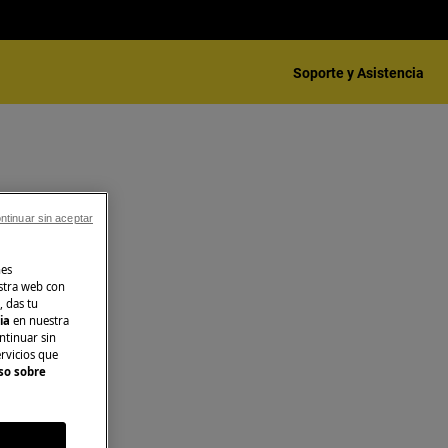
Soporte y Asistencia
ntinuar sin aceptar
nes
stra web con
, das tu
cia
en nuestra
ntinuar sin
ervicios que
so sobre