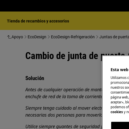
Tienda de recambios y accesorios
Apoyo
EcoDesign
EcoDesign-Refrigeración
Juntas de puerta
Cambio de junta de puerta 
Esta web 
Solución
Utilizamos c
promocional
nuestros soc
Antes de cualquier operación de mantenimiento, ap
consentimie
enchufe de red de la toma de corriente.
página web,
aceptar», bl
podemos ofr
Siempre tenga cuidado al mover electrodomésticos
cookies
y n
necesarias dos personas para moverlos.
Utilice siempre guantes de seguridad y calzado cer