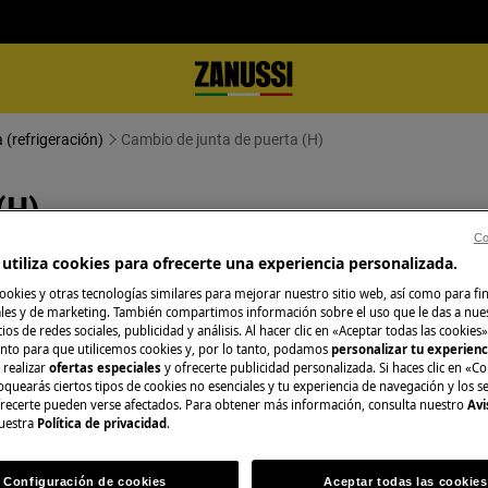
 (refrigeración)
Cambio de junta de puerta (H)
(H)
Co
utiliza cookies para ofrecerte una experiencia personalizada.
ookies y otras tecnologías similares para mejorar nuestro sitio web, así como para fi
es y de marketing. También compartimos información sobre el uso que le das a nue
ios de redes sociales, publicidad y análisis. Al hacer clic en «Aceptar todas las cookies»
ague el aparato y desconecte el
nto para que utilicemos cookies y, por lo tanto, podamos
personalizar tu experien
 realizar
ofertas especiales
y ofrecerte publicidad personalizada. Si haces clic en «Co
oquearás ciertos tipos de cookies no esenciales y tu experiencia de navegación y los s
ecerte pueden verse afectados. Para obtener más información, consulta nuestro
Avi
, para electrodomésticos pesados son
uestra
Política de privacidad
.
rado.
Configuración de cookies
Aceptar todas las cookies