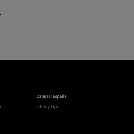
)
Zanussi España
si
#EasyTips
a