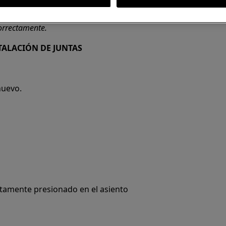
ción no profesional pueden tener
correctamente.
TALACIÓN DE JUNTAS
nuevo.
etamente presionado en el asiento