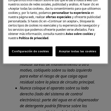
compartimos información sobre el uso que le das a nuestra web con
Antes de acceder a los componentes internos,
nuestros socios de redes sociales, publicidad y análisis. Al hacer clic en
«Aceptar todas las cookies», das tu consentimiento para que utilicemos
saque el enchufe de la toma para desconectar
cookies y, por lo tanto, podamos
personalizar tu experiencia
en
la fuente de alimentación.
nuestra página web, realizar
ofertas especiales
y ofrecerte publicidad
personalizada. Si haces clic en «Continuar sin aceptar», bloquearás
Algunos de los componentes de la parte
ciertos tipos de cookies no esenciales y tu experiencia de navegación y
mecánica pueden causar lesiones, por lo que
los servicios que podemos ofrecerte pueden verse afectados. Para
debe llevar protección adecuada y proceder
obtener más información, consulta nuestro
Aviso sobre cookies
y
nuestra
Política de privacidad
.
con precaución.
Vacíe siempre el aparato de toda el agua
antes de colocarlo de lado.
Configuración de cookies
Aceptar todas las cookies
Si el aparato debe colocarse de costado para
realizar tareas de mantenimiento u otro
motivo, colóquelo sobre su lado izquierdo
para evitar el riesgo de que caiga agua
residual sobre la placa de circuito principal.
Nunca coloque el aparato sobre su lado
derecho (lado del sistema de control
electrónico): parte del agua en el dispensador
de detergente podría filtrarse sobre los