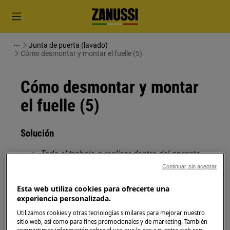
Junta de puerta (lavado)
Cómo desmontar y montar el fuelle (5)
Cómo desmontar y montar
el fuelle (5)
Solución
Todo el trabajo a realizar dentro del aparato
requiere habilidades y conocimientos
Continuar sin aceptar
específicos y solo puede ser realizado por
Esta web utiliza cookies para ofrecerte una
ingenieros de servicio calificados y
experiencia personalizada.
autorizados.
Utilizamos cookies y otras tecnologías similares para mejorar nuestro
Esta plataforma no está equipada con un
sitio web, así como para fines promocionales y de marketing. También
interruptor de ENCENDIDO / APAGADO.