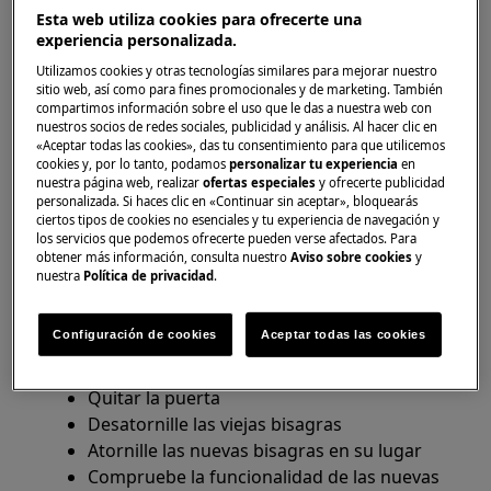
Esta web utiliza cookies para ofrecerte una
Utilice siempre guantes de seguridad y calzado
experiencia personalizada.
cerrado.
Utilizamos cookies y otras tecnologías similares para mejorar nuestro
sitio web, así como para fines promocionales y de marketing. También
Tenga en cuenta que la autoreparación o la
compartimos información sobre el uso que le das a nuestra web con
reparación no profesional pueden tener
nuestros socios de redes sociales, publicidad y análisis. Al hacer clic en
«Aceptar todas las cookies», das tu consentimiento para que utilicemos
consecuencias para la seguridad si no se realizan
cookies y, por lo tanto, podamos
personalizar tu experiencia
en
correctamente.
nuestra página web, realizar
ofertas especiales
y ofrecerte publicidad
personalizada. Si haces clic en «Continuar sin aceptar», bloquearás
Si desea reemplazar las piezas usted mismo,
ciertos tipos de cookies no esenciales y tu experiencia de navegación y
los servicios que podemos ofrecerte pueden verse afectados. Para
puede encontrar piezas de repuesto, accesorios
obtener más información, consulta nuestro
Aviso sobre cookies
y
y productos de cuidado en nuestra tienda web.
nuestra
Política de privacidad
.
Retire los estantes de la puerta
Configuración de cookies
Aceptar todas las cookies
Afloje la bisagra superior e inferior con un
destornillador
Quitar la puerta
Desatornille las viejas bisagras
Atornille las nuevas bisagras en su lugar
Compruebe la funcionalidad de las nuevas