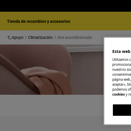
Tienda de recambios y accesorios
Apoyo
Climatización
Aire acondicionado
Esta web 
Utilizamos c
promocional
nuestros soc
consentimie
página web,
aceptar», bl
podemos ofr
cookies
y n