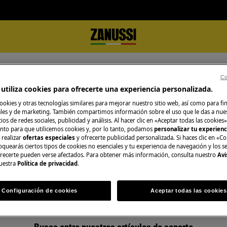
Co
utiliza cookies para ofrecerte una experiencia personalizada.
ookies y otras tecnologías similares para mejorar nuestro sitio web, así como para fi
es y de marketing. También compartimos información sobre el uso que le das a nue
ios de redes sociales, publicidad y análisis. Al hacer clic en «Aceptar todas las cookies»
nto para que utilicemos cookies y, por lo tanto, podamos
personalizar tu experien
Apoyo para Aire acondicionado
 realizar
ofertas especiales
y ofrecerte publicidad personalizada. Si haces clic en «Co
oquearás ciertos tipos de cookies no esenciales y tu experiencia de navegación y los s
ecerte pueden verse afectados. Para obtener más información, consulta nuestro
Avi
uestra
Política de privacidad
.
Configuración de cookies
Aceptar todas las cookies